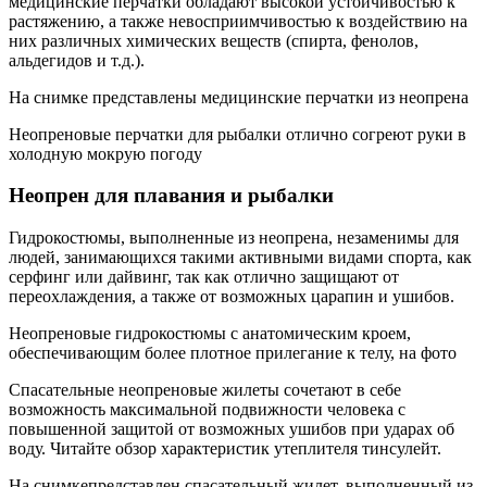
медицинские перчатки обладают высокой устойчивостью к
растяжению, а также невосприимчивостью к воздействию на
них различных химических веществ (спирта, фенолов,
альдегидов и т.д.).
На снимке представлены медицинские перчатки из неопрена
Неопреновые перчатки для рыбалки отлично согреют руки в
холодную мокрую погоду
Неопрен для плавания и рыбалки
Гидрокостюмы, выполненные из неопрена, незаменимы для
людей, занимающихся такими активными видами спорта, как
серфинг или дайвинг, так как отлично защищают от
переохлаждения, а также от возможных царапин и ушибов.
Неопреновые гидрокостюмы с анатомическим кроем,
обеспечивающим более плотное прилегание к телу, на фото
Спасательные неопреновые жилеты сочетают в себе
возможность максимальной подвижности человека с
повышенной защитой от возможных ушибов при ударах об
воду. Читайте обзор характеристик утеплителя тинсулейт.
На снимкепредставлен спасательный жилет, выполненный из