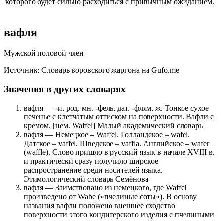
которого будет сильно расходиться с привычным ожиданием.
вафля
Мужской половой член
Источник: Словарь воровского жаргона на Gufo.me
Значения в других словарях
вафля — -и, род. мн. -фель, дат. -флям, ж. Тонкое сухое
печенье с клетчатым оттиском на поверхности. Вафли с
кремом. [нем. Waffel] Малый академический словарь
вафля — Немецкое – Waffel. Голландское – wafel.
Датское – vaffel. Шведское – vaffla. Английское – wafer
(waffle). Слово пришло в русский язык в начале XVIII в.
и практически сразу получило широкое
распространение среди носителей языка.
Этимологический словарь Семёнова
вафля — Заимствовано из немецкого, где Waffel
произведено от Wabe («пчелиные соты»). В основу
названия вафли положено внешнее сходство
поверхности этого кондитерского изделия с пчелиными