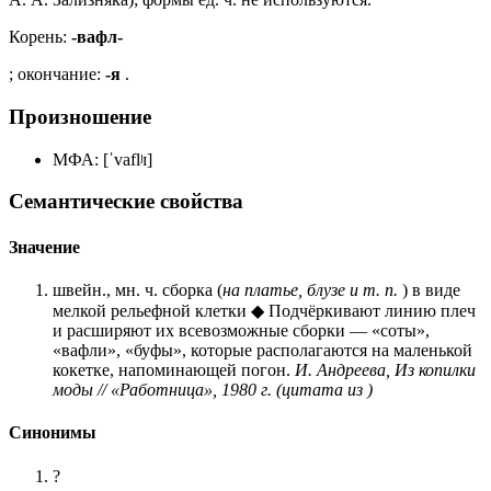
Корень:
-вафл-
; окончание:
-я
.
Произношение
МФА: [ˈvaflʲɪ]
Семантические свойства
Значение
швейн., мн. ч. сборка (
на платье, блузе и т. п.
) в виде
мелкой рельефной клетки ◆ Подчёркивают линию плеч
и расширяют их всевозможные сборки — «соты»,
«вафли», «буфы», которые располагаются на маленькой
кокетке, напоминающей погон.
И. Андреева, Из копилки
моды // «Работница», 1980 г. (цитата из )
Синонимы
?