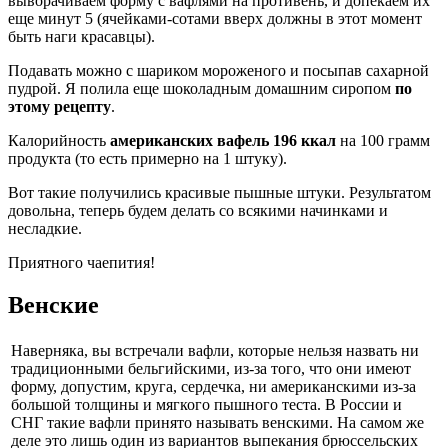
выворачиваем форму с вафлями на противень, и допекаем их
еще минут 5 (ячейками-сотами вверх должны в этот момент
быть наги красавцы).
Подавать можно с шариком мороженого и посыпав сахарной
пудрой. Я полила еще шоколадным домашним сиропом
по
этому рецепту
.
Калорийность
американских вафель
196 ккал
на 100 грамм
продукта (то есть примерно на 1 штуку).
Вот такие получились красивые пышные штуки. Результатом
довольна, теперь будем делать со всякими начинками и
несладкие.
Приятного чаепития!
Венские
Наверняка, вы встречали вафли, которые нельзя назвать ни
традиционными бельгийскими, из-за того, что они имеют
форму, допустим, круга, сердечка, ни американскими из-за
большой толщины и мягкого пышного теста. В России и
СНГ такие вафли принято называть венскими. На самом же
деле это лишь один из вариантов выпекания брюссельских