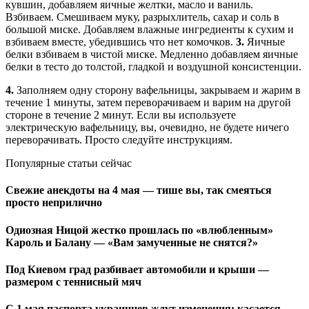
кувшин, добавляем яичные желтки, масло и ваниль.
Взбиваем. Смешиваем муку, разрыхлитель, сахар и соль в
большой миске. Добавляем влажные ингредиенты к сухим и
взбиваем вместе, убедившись что нет комочков.
3.
Яичные
белки взбиваем в чистой миске. Медленно добавляем яичные
белки в тесто до толстой, гладкой и воздушной консистенции.
4.
Заполняем одну сторону вафельницы, закрываем и жарим в
течение 1 минуты, затем переворачиваем и варим на другой
стороне в течение 2 минут. Если вы используете
электрическую вафельницу, вы, очевидно, не будете ничего
переворачивать. Просто следуйте инструкциям.
Популярные статьи сейчас
Свежие анекдоты на 4 мая — тише вы, так смеяться
просто неприлично
Одиозная Ницой жестко прошлась по «влюбленным»
Кароль и Балану — «Вам замученные не снятся?»
Под Киевом град разбивает автомобили и крыши —
размером с теннисный мяч
С 1 мая паспорта украинцев ждут изменения: касается