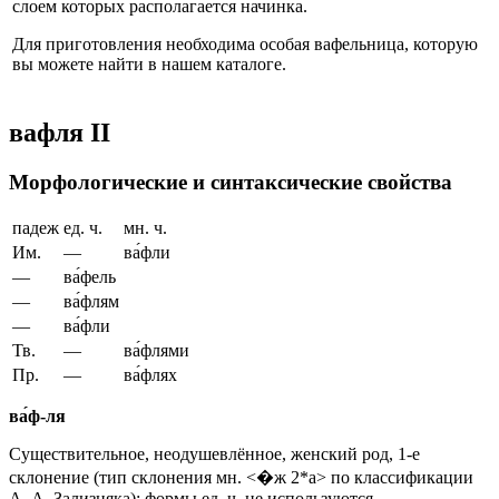
слоем которых располагается начинка.
Для приготовления необходима особая вафельница, которую
вы можете найти в нашем каталоге.
вафля II
Морфологические и синтаксические свойства
падеж
ед. ч.
мн. ч.
Им.
—
ва́фли
—
ва́фель
—
ва́флям
—
ва́фли
Тв.
—
ва́флями
Пр.
—
ва́флях
ва́ф-ля
Существительное, неодушевлённое, женский род, 1-е
склонение (тип склонения мн. <�ж 2*a> по классификации
А. А. Зализняка); формы ед. ч. не используются.