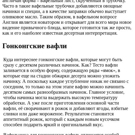
англичан форма – вафельный лист, скрученный в трубочку.
Часто в такие вафельные трубочки добавляются овощные
начинки и специи, а в качестве заправки обычно выступает
оливковое масло. Таким образом, в вафельном вопросе
Англия является новатором и открывает для всего мира новое
видение привычного блюда, которое готовится так же просто,
как и его наиболее известная десертная интерпретация.
Гонконгские вафли
Куда интереснее гонконгские вафли, которые могут быть
сразу с десятком различных начинок. Как? Тесто вафли
заливается в особую форму, содержащую ряды «ямок», в
которые еще на стадии обжарки десерта можно уложить
начинку. А поскольку каждое углубление никак не связано с
соседним, то только на этом этапе вафлю можно начинить
десятком самых разнообразных начинок. Главное условие,
чтобы начинка могла выдержать высокую температуру
обработки. А уже после приготовления основной части
вафли, её сворачивают в рожок и добавляют ягоды, взбитые
сливки или даже мороженое. Результатом становится
аппетитный рожок, который с каждым новым кусочком
способен подарить яркий и оригинальный вкус.
Вафельница для гонконгских вафель отличается особой