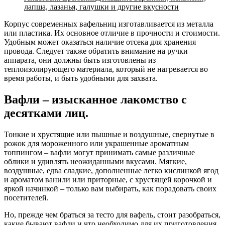
лапша, лазанья, галушки и другие вкусности
Корпус современных вафельниц изготавливается из металла
или пластика. Их основное отличие в прочности и стоимости.
Удобным может оказаться наличие отсека для хранения
провода. Следует также обратить внимание на ручки
аппарата, они должны быть изготовлены из
теплоизолирующего материала, который не нагревается во
время работы, и быть удобными для захвата.
Вафли – изысканное лакомство с
десятками лиц.
Тонкие и хрустящие или пышные и воздушные, свернутые в
рожок для мороженного или украшенные ароматным
топпингом – вафли могут принимать самые различные
облики и удивлять неожиданными вкусами. Мягкие,
воздушные, едва сладкие, дополненные легко кислинкой ягод
и ароматом ванили или приторные, с хрустящей корочкой и
яркой начинкой – только вам выбирать, как порадовать своих
посетителей.
Но, прежде чем браться за тесто для вафель, стоит разобраться,
какие бывают вафли и что необходимо для их приготовления.