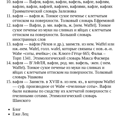
вафля — Вафля, вафли, вафли, вафель, вафле, вафлям,
вафлю, вафли, вафлей, вафлею, вафлями, вафле, вафлях
Грамматический словарь Зализняка
вафля — вафля ж. Тонкое сухое печенье с клетчатым
оттиском на поверхности. Толковый словарь Ефремовой
вафля — Вафли, р. мн. вафель, ж. [нем. Waffel]. Тонкое
сухое печенье из муки на сливках и яйцах с клетчатым
оттиском на поверхности. Большой словарь
иностранных слов
вафля — ва́фля (Чехов и др.), заимств. из нем. Waffel или
нж.-нем. Wafel, голл. wafel, которые связаны с нов.-в.-н.
Wabe «соты, ячейка»; см. Клюге-Гётце 665; Фальк –
Торп 1341. Этимологический словарь Макса Фасмера
вафля — В’АФЛЯ, вафли, род. мн. вафель, ·жен. (·нем.
Waffel). Тонкое сухое печенье из муки на сливках и
яйцах с клетчатым оттиском на поверхности. Толковый
словарь Ушакова
вафля — Заимств. в XVIII в. из нем. яз., в котором Waffel
— суф. производное от Wabe «пчелиные соты». Вафли
были названы по сходству их клетчатой поверхности с
пчелиными сотами. Этимологический словарь
Шанского
Блог
Ежи Лец