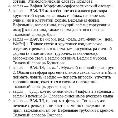
сотами. Этимологический словарь Крылова
вафля — Ва́фл/я. Морфемно-орфографический словарь
вафля — ВАФЛЯ ж. хлебенное из жидкого раствора
крупичатой муки, на сливках и яйцах, печеное как
блины, но в клетчатой форме. Вафельная форма.
Вафельник, вафельница, пекущий вафли; торгующий
ими; || вафельница, также форма для этого печенья.
Толковый словарь Даля
вафля — ВАФЛЯ -и; мн. род. -фель, дат. -флям; ж. [нем.
Waffel] 1. Тонкое сухое и хрустящее кондитерское
изделие, с рельефным клетчатым рисунком, различной
формы (в виде листов, трубочек, стаканчиков).
Мороженое съел, а вафлю оставил. Вафли с муссом.
Толковый словарь Кузнецова
вафля — ВАФЛЯ, -и, ж. 1. Мужской половой орган; руг.
2. Общая метафора орогенитального секса. Словить (или
поймать, ловить) вафлю — попасть впросак, упустить
хороший шанс, оказаться в глупом положении.
Толковый словарь русского арго
вафля — сущ., кол-во синонимов: 4 вафель 2 вафелька 1
вафли 3 печенье 24 Словарь синонимов русского языка
вафля — ВАФЛЯ, и, род. мн. фель, ж. Тонкое сухое
печенье с рельефными клеточками по поверхности. |
прил. вафельный, ая, ое. Вафельные трубочки с кремом.
Толковый словарь Ожегова