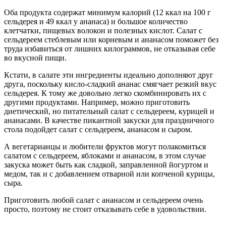
Оба продукта содержат минимум калорий (12 ккал на 100 г
сельдерея и 49 ккал у ананаса) и большое количество
клетчатки, пищевых волокон и полезных кислот. Салат с
сельдереем стеблевым или корневым и ананасом поможет без
труда избавиться от лишних килограммов, не отказывая себе
во вкусной пищи.
Кстати, в салате эти ингредиенты идеально дополняют друг
друга, поскольку кисло-сладкий ананас смягчает резкий вкус
сельдерея. К тому же довольно легко скомбинировать их с
другими продуктами. Например, можно приготовить
диетический, но питательный салат с сельдереем, курицей и
ананасами. В качестве пикантной закуски для праздничного
стола подойдет салат с сельдереем, ананасом и сыром.
А вегетарианцы и любители фруктов могут полакомиться
салатом с сельдереем, яблоками и ананасом, в этом случае
закуска может быть как сладкой, заправленной йогуртом и
медом, так и с добавлением отварной или копченой курицы,
сыра.
Приготовить любой салат с ананасом и сельдереем очень
просто, поэтому не стоит отказывать себе в удовольствии.