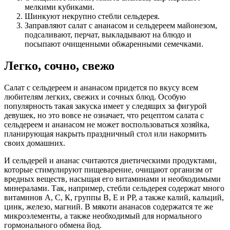
мелкими кубиками.
Шинкуют некрупно стебли сельдерея.
Заправляют салат с ананасом и сельдереем майонезом,
подсаливают, перчат, выкладывают на блюдо и
посыпают очищенными обжаренными семечками.
Легко, сочно, свежо
Салат с сельдереем и ананасом придется по вкусу всем
любителям легких, свежих и сочных блюд. Особую
популярность такая закуска имеет у следящих за фигурой
девушек, но это вовсе не означает, что рецептом салата с
сельдереем и ананасом не может воспользоваться хозяйка,
планирующая накрыть праздничный стол или накормить
своих домашних.
И сельдерей и ананас считаются диетическими продуктами,
которые стимулируют пищеварение, очищают организм от
вредных веществ, насыщая его витаминами и необходимыми
минералами. Так, например, стебли сельдерея содержат много
витаминов А, С, К, группы В, Е и РР, а также калий, кальций,
цинк, железо, магний. В мякоти ананасов содержатся те же
микроэлементы, а также необходимый для нормального
гормонального обмена йод.