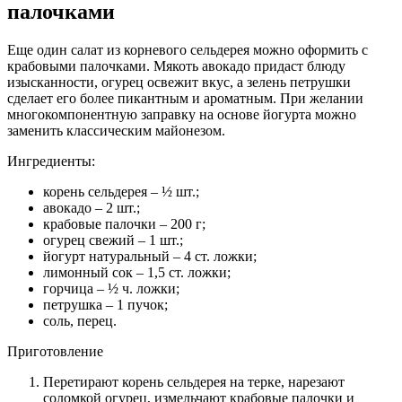
палочками
Еще один салат из корневого сельдерея можно оформить с
крабовыми палочками. Мякоть авокадо придаст блюду
изысканности, огурец освежит вкус, а зелень петрушки
сделает его более пикантным и ароматным. При желании
многокомпонентную заправку на основе йогурта можно
заменить классическим майонезом.
Ингредиенты:
корень сельдерея – ½ шт.;
авокадо – 2 шт.;
крабовые палочки – 200 г;
огурец свежий – 1 шт.;
йогурт натуральный – 4 ст. ложки;
лимонный сок – 1,5 ст. ложки;
горчица – ½ ч. ложки;
петрушка – 1 пучок;
соль, перец.
Приготовление
Перетирают корень сельдерея на терке, нарезают
соломкой огурец, измельчают крабовые палочки и