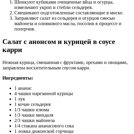
Шинкуют кубиками очищенные яйца и огурцы,
измельчают укроп и стебли сельдерея.
Смешивают подготовленные составляющие в миске.
Заправляют салат из сельдерея и огурцов смесью
майонеза и оливкового масла, посолив в процессе и
поперчив.
Салат с анонсом и курицей в соусе
карри
Нежная курица, смешанная с фруктами, орехами и овощами,
заправлена восхитительным соусом карри.
Ингредиенты:
1 ананас
4 чашки нарезанной курицы
1 лук
1 кочан сельдерея
1/3 чашки изюма
1/3 чашки миндаля
2/3 чашки майонеза
1/4 стакана ананасового сока
1 ложка дижонской горчицы