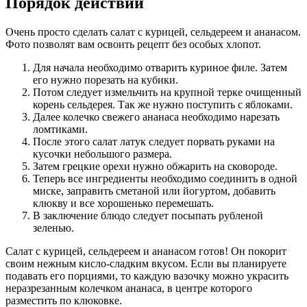
Порядок действий
Очень просто сделать салат с курицей, сельдереем и ананасом.
Фото позволят вам освоить рецепт без особых хлопот.
Для начала необходимо отварить куриное филе. Затем
его нужно порезать на кубики.
Потом следует измельчить на крупной терке очищенный
корень сельдерея. Так же нужно поступить с яблоками.
Далее колечко свежего ананаса необходимо нарезать
ломтиками.
После этого салат латук следует порвать руками на
кусочки небольшого размера.
Затем грецкие орехи нужно обжарить на сковороде.
Теперь все ингредиенты необходимо соединить в одной
миске, заправить сметаной или йогуртом, добавить
клюкву и все хорошенько перемешать.
В заключение блюдо следует посыпать рубленой
зеленью.
Салат с курицей, сельдереем и ананасом готов! Он покорит
своим нежным кисло-сладким вкусом. Если вы планируете
подавать его порциями, то каждую вазочку можно украсить
неразрезанным колечком ананаса, в центре которого
разместить по клюковке.