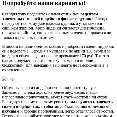
Попробуйте наши варианты!
Сегодня хочу поделиться с вами отличным
рецептом
запеченных голеней индейки в фольге в духовке
. Блюдо
порадуют тех, кому уже надоела курица, а утка кажется
слишком жирной. Мясо индейки считается диетическим,
низкокалорийным, гипоаллергенным и очень понравится не
только взрослым, но и детям.
В любом магазине сейчас можно приобрести голени индейки,
они недорогие. Сегодня я купила их по акции 130 рублей за
кг, да и в обычные дни цена не превышает 170 руб. Так что
блюдо получается не только вкусным, но и вполне
бюджетным. Для запекания выбирайте не замороженные, а
охлажденные.
Обычно я варю из индейки супы или просто тушу ее.
Запекается птичка долго, не менее двух часов, и если
неправильно приготовить, может стать жесткой или сухой.
Благодаря нашему простому рецепту
вы научитесь запекать
голени индейки так, чтобы мясо было сочным, нежным,
вкусным
и хорошо пропеченным, легко отделялось от костей.
Готовое блюдо займет почетное место не только на семейном