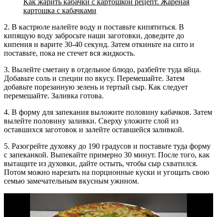
Как жарить кабачки с картошкой рецепт. Жареная
картошка с кабачками
2. В кастрюле налейте воду и поставьте кипятиться. В
кипящую воду забросьте наши заготовки, доведите до
кипения и варите 30-40 секунд. Затем откиньте на сито и
поставьте, пока не стечет вся жидкость.
3. Вылейте сметану в отдельное блюдо, разбейте туда яйца.
Добавьте соль и специи по вкусу. Перемешайте. Затем
добавьте порезанную зелень и тертый сыр. Как следует
перемешайте. Заливка готова.
4. В форму для запекания выложите половину кабачков. Затем
вылейте половину заливки. Сверху уложите слой из
оставшихся заготовок и залейте оставшейся заливкой.
5. Разогрейте духовку до 190 градусов и поставьте туда форму
с запеканкой. Выпекайте примерно 30 минут. После того, как
вытащите из духовки, дайте остыть, чтобы сыр схватился.
Потом можно нарезать на порционные куски и угощать свою
семью замечательным вкусным ужином.