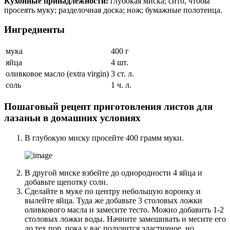
Кухонные принадлежности:
глубокая миска; сито, чтобы
просеять муку; разделочная доска; нож; бумажные полотенца.
Ингредиенты
мука
400 г
яйца
4 шт.
оливковое масло (extra virgin)
3 ст. л.
соль
1 ч. л.
Пошаговый рецепт приготовления листов для
лазаньи в домашних условиях
В глубокую миску просейте 400 грамм муки.
В другой миске взбейте до однородности 4 яйца и
добавьте щепотку соли.
Сделайте в муке по центру небольшую воронку и
вылейте яйца. Туда же добавьте 3 столовых ложки
оливкового масла и замесите тесто. Можно добавить 1-2
столовых ложки воды. Начните замешивать и месите его
до тех пор, пока у вас получится эластичное, но