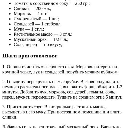
Томаты в собственном соку — 250 гр.;
Сливки — 200 мл.;
Морковь — 1 шт.;
Лук репчатый — 1 шт.;
Сельдерей — 1 стебель;
Мука — 1 ст.л.;
Растительное масло — 3 ст.л.;
Мускатный орех — 1/2 ч.л.;
Соль, перец — по вкусу;
Шаги приготовления:
1. Овощи очистить от верхнего слоя. Морковь натереть на
крупной терке, лук и сельдерей порубить мелким кубиком.
2. Говядину перекрутить на мясорубке. В сковороду налить
немного растительного масла, выложить фарш, обжарить 1-2
минуты. Добавить лук, морковь, сельдерей, томаты, соль,
перец, мускат, перемешать. Тушить на среднем огне 5 минут.
3. Приготовить соус. В кастрюльке растопить масло,
высыпать в него муку. При постоянном помешивании влить
сливки.
Добавить соль, перец, толченый мускатный орех. Варить до