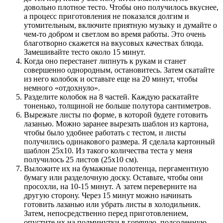
довольно плотное тесто. Чтобы оно получилось вкуснее,
а процесс приготовления не показался долгим и
утомительным, включите приятную музыку и думайте о
чем-то добром и светлом во время работы. Это очень
благотворно скажется на вкусовых качествах блюда.
Замешивайте тесто около 15 минут.
Когда оно перестанет липнуть к рукам и станет
совершенно однородным, остановитесь. Затем скатайте
из него колобок и оставьте еще на 20 минут, чтобы
немного «отдохнуло».
Разделите колобок на 8 частей. Каждую раскатайте
тоненько, толщиной не больше полутора сантиметров.
Вырежьте листы по форме, в которой будете готовить
лазанью. Можно заранее вырезать шаблон из картона,
чтобы было удобнее работать с тестом, и листы
получились одинакового размера. Я сделала картонный
шаблон 25х10. Из такого количества теста у меня
получилось 25 листов (25х10 см).
Выложите их на бумажные полотенца, пергаментную
бумагу или разделочную доску. Оставьте, чтобы они
просохли, на 10-15 минут. А затем переверните на
другую сторону. Через 15 минут можно начинать
готовить лазанью или убрать листы в холодильник.
Затем, непосредственно перед приготовлением,
опустите их на полминутки в горячую, подсоленную