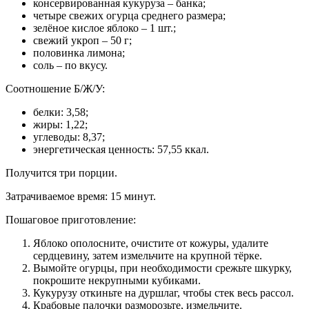
консервированная кукуруза – банка;
четыре свежих огурца среднего размера;
зелёное кислое яблоко – 1 шт.;
свежий укроп – 50 г;
половинка лимона;
соль – по вкусу.
Соотношение Б/Ж/У:
белки: 3,58;
жиры: 1,22;
углеводы: 8,37;
энергетическая ценность: 57,55 ккал.
Получится три порции.
Затрачиваемое время: 15 минут.
Пошаговое приготовление:
Яблоко ополосните, очистите от кожуры, удалите
сердцевину, затем измельчите на крупной тёрке.
Вымойте огурцы, при необходимости срежьте шкурку,
покрошите некрупными кубиками.
Кукурузу откиньте на дуршлаг, чтобы стек весь рассол.
Крабовые палочки разморозьте, измельчите.