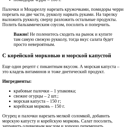
Палочки и Моцареллу нарезать кружочками, помидоры черри
порезать на две части, рукколу нарвать руками. На тарелку
выложить рукколу, сверху разложить остальные продукты.
Полить бальзамическим соусом, посолить и поперчить.
Важно!
Не поленитесь сходить на рынок и купите
там самую свежую рукколу, тогда вкус салата будет
просто невероятным.
С корейской морковью и морской капустой
Еще один рецепт с пикантным вкусом. А морская капуста –
это кладезь витаминов и тоже диетический продукт.
Ингредиенты:
крабовые палочки – 1 упаковка;
свежие огурцы – 2 шт.;
морская капуста – 150 г;
корейская морковь – 150 г.
Огурец и палочки нарезать мелкой соломкой, добавить
морскую капусту и корейскую морковь. Салат посолить,
заправить оливковым маслом и хорошо перемешать.