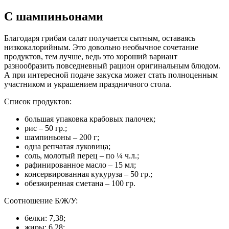
С шампиньонами
Благодаря грибам салат получается сытным, оставаясь
низкокалорийным. Это довольно необычное сочетание
продуктов, тем лучше, ведь это хороший вариант
разнообразить повседневный рацион оригинальным блюдом.
А при интересной подаче закуска может стать полноценным
участником и украшением праздничного стола.
Список продуктов:
большая упаковка крабовых палочек;
рис – 50 гр.;
шампиньоны – 200 г;
одна репчатая луковица;
соль, молотый перец – по ¼ ч.л.;
рафинированное масло – 15 мл;
консервированная кукуруза – 50 гр.;
обезжиренная сметана – 100 гр.
Соотношение Б/Ж/У:
белки: 7,38;
жиры: 6,28;