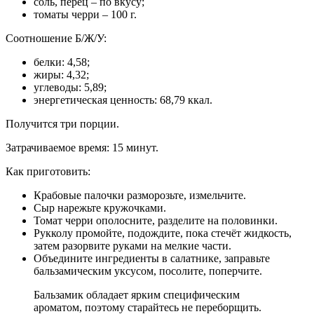
соль, перец – по вкусу;
томаты черри – 100 г.
Соотношение Б/Ж/У:
белки: 4,58;
жиры: 4,32;
углеводы: 5,89;
энергетическая ценность: 68,79 ккал.
Получится три порции.
Затрачиваемое время: 15 минут.
Как приготовить:
Крабовые палочки разморозьте, измельчите.
Сыр нарежьте кружочками.
Томат черри ополосните, разделите на половинки.
Рукколу промойте, подождите, пока стечёт жидкость,
затем разорвите руками на мелкие части.
Объедините ингредиенты в салатнике, заправьте
бальзамическим уксусом, посолите, поперчите.
Бальзамик обладает ярким специфическим
ароматом, поэтому старайтесь не переборщить.