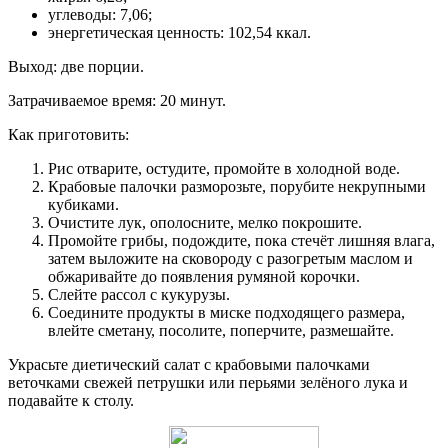
углеводы: 7,06;
энергетическая ценность: 102,54 ккал.
Выход: две порции.
Затрачиваемое время: 20 минут.
Как приготовить:
Рис отварите, остудите, промойте в холодной воде.
Крабовые палочки разморозьте, порубите некрупными
кубиками.
Очистите лук, ополосните, мелко покрошите.
Промойте грибы, подождите, пока стечёт лишняя влага,
затем выложите на сковороду с разогретым маслом и
обжаривайте до появления румяной корочки.
Слейте рассол с кукурузы.
Соедините продукты в миске подходящего размера,
влейте сметану, посолите, поперчите, размешайте.
Украсьте диетический салат с крабовыми палочками
веточками свежей петрушки или перьями зелёного лука и
подавайте к столу.