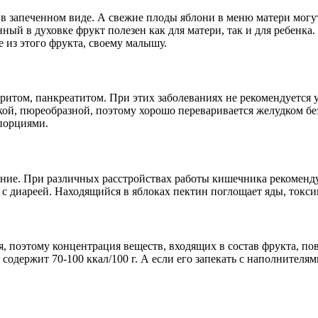
 запеченном виде. А свежие плоды яблони в меню матери могут 
ый в духовке фрукт полезен как для матери, так и для ребенка
из этого фрукта, своему малышу.
ритом, панкреатитом. При этих заболеваниях не рекомендуется 
кой, пюреобразной, поэтому хорошо переваривается желудком бе
порциями.
ие. При различных расстройствах работы кишечника рекомендуе
 с диареей. Находящийся в яблоках пектин поглощает яды, токс
, поэтому концентрация веществ, входящих в состав фрукта, по
одержит 70-100 ккал/100 г. А если его запекать с наполнителями