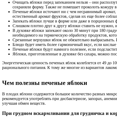
Очищать яблоки перед запеканием нельзя – они расползут
сохраняли форму. Также не помешает проколоть кожуру в 
Печеные яблоки источают ни с чем несравнимый аромат, о
естественный аромат фруктов, сделав их еще более собл
Запекать яблоки лучше в форме или даже в порционных фо
Слишком плотно друг к другу яблоки ставить не нужно, и
В духовке яблоки запекают около 30 минут при 180 граду
необходимого на термическую обработку продуктов, кот
Срезанные верхушки яблок не обязательно выбрасывать
Блюдо будет иметь более гармоничный вкус, если кислые
Печеные яблоки будут намного полезнее, если подсласти
Яблоки, приготовленные в духовке без сахара, можно пос
Энергетическая ценность печеных яблок колеблется от 49 до 
рационального питания. К тому же многие из вариантов лакомст
Чем полезны печеные яблоки
В плодах яблони содержится большое количество разных микро
рекомендуется употреблять при дисбактериозе, запорах, анеми
улучшая обмен веществ.
При грудном вскармливании для грудничка и к