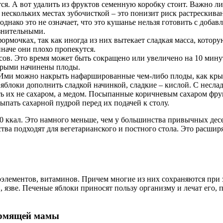
ся. А вот удалить из фруктов семенную коробку стоит. Важно л
нескольких местах зубочисткой – это понизит риск растрескива
днако это не означает, что это кушанье нельзя готовить с доба
азнительными.
рмочках, так как иногда из них вытекает сладкая масса, котору
наче они плохо пропекутся.
сов. Это время может быть сокращено или увеличено на 10 мину
орыми начинены плоды.
. Ими можно накрыть нафаршированные чем-либо плоды, как кр
 яблоки дополнить сладкой начинкой, сладкие – кислой. С несла
ть их не сахаром, а медом. Посыпанные коричневым сахаром фру
ыпать сахарной пудрой перед их подачей к столу.
100 ккал. Это намного меньше, чем у большинства привычных де
ва подходят для вегетарианского и постного стола. Это расширя
элементов, витаминов. Причем многие из них сохраняются при 
и, язве. Печеные яблоки приносят пользу организму и лечат его
ормящей мамы