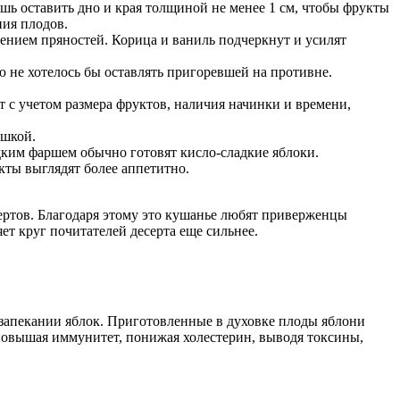
ишь оставить дно и края толщиной не менее 1 см, чтобы фрукты
ния плодов.
влением пряностей. Корица и ваниль подчеркнут и усилят
ю не хотелось бы оставлять пригоревшей на противне.
т с учетом размера фруктов, наличия начинки и времени,
ышкой.
дким фаршем обычно готовят кисло-сладкие яблоки.
кты выглядят более аппетитно.
сертов. Благодаря этому это кушанье любят приверженцы
ет круг почитателей десерта еще сильнее.
запекании яблок. Приготовленные в духовке плоды яблони
, повышая иммунитет, понижая холестерин, выводя токсины,