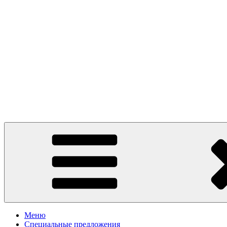
Presto Pizza Klin
маленькая Италия в Клину
Меню
Специальные предложения