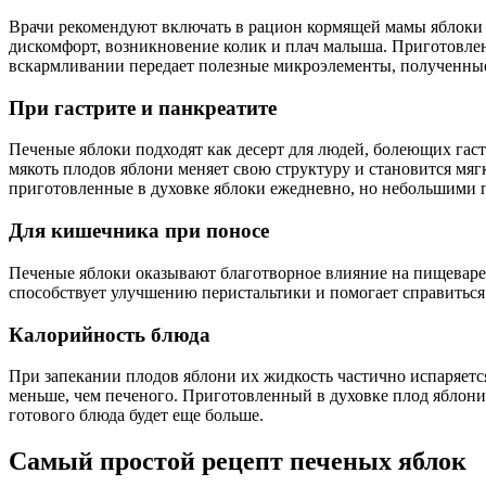
Врачи рекомендуют включать в рацион кормящей мамы яблоки в
дискомфорт, возникновение колик и плач малыша. Приготовленн
вскармливании передает полезные микроэлементы, полученные 
При гастрите и панкреатите
Печеные яблоки подходят как десерт для людей, болеющих гаст
мякоть плодов яблони меняет свою структуру и становится мяг
приготовленные в духовке яблоки ежедневно, но небольшими 
Для кишечника при поносе
Печеные яблоки оказывают благотворное влияние на пищеварен
способствует улучшению перистальтики и помогает справиться
Калорийность блюда
При запекании плодов яблони их жидкость частично испаряется
меньше, чем печеного. Приготовленный в духовке плод яблони с
готового блюда будет еще больше.
Самый простой рецепт печеных яблок