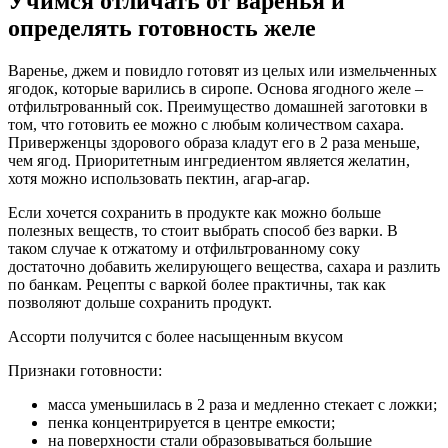
Учимся отличать от варенья и
определять готовность желе
Варенье, джем и повидло готовят из целых или измельченных
ягодок, которые варились в сиропе. Основа ягодного желе –
отфильтрованный сок. Преимущество домашней заготовки в
том, что готовить ее можно с любым количеством сахара.
Приверженцы здорового образа кладут его в 2 раза меньше,
чем ягод. Приоритетным ингредиентом является желатин,
хотя можно использовать пектин, агар-агар.
Если хочется сохранить в продукте как можно больше
полезных веществ, то стоит выбрать способ без варки. В
таком случае к отжатому и отфильтрованному соку
достаточно добавить желирующего вещества, сахара и разлить
по банкам. Рецепты с варкой более практичны, так как
позволяют дольше сохранить продукт.
Ассорти получится с более насыщенным вкусом
Признаки готовности:
масса уменьшилась в 2 раза и медленно стекает с ложки;
пенка концентрируется в центре емкости;
на поверхности стали образовываться большие