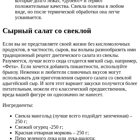
которые долго лежат, «дубеют» и теряют
положительные качества. Свекла полезна в любом
виде, но после термической обработки она легче
усваивается.
Сырный салат со свеклой
Если вы не представляете своей жизни без кисломолочных
продуктов, в частности, сыров, вы вольны разнообразить ими
традиционный рецепт диетического салата из свеклы.
Разумеется, лучше всего сюда сгодится мягкий сыр, например,
«Фета». Если хочется добавить пикантности, используйте
брынзу. Неженки и любители сливочных вкусов могут
использовать для приготовления сырного салата со свеклой
адыгейский сыр. И хотя этот вариант закуски получится более
питательным, нежели его классический предшественник,
вреда вашей фигуре он однозначно не нанесет.
Ингредиенты:
Свекла мангольд (лучше всего подойдет запеченная) –
250 г;
Свежий огурец -250 г;
Красная отварная морковь – 250 г;
Перо зеленого лука или лука-шалота;