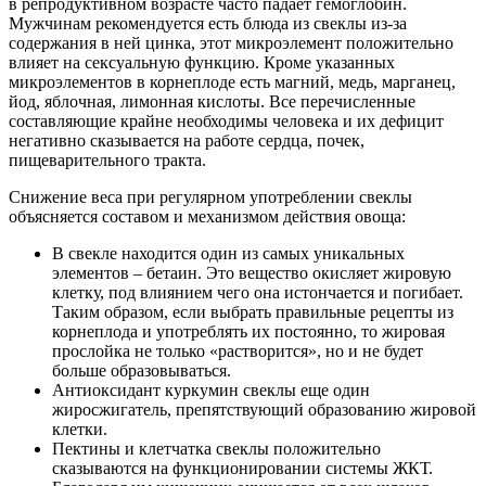
в репродуктивном возрасте часто падает гемоглобин.
Мужчинам рекомендуется есть блюда из свеклы из-за
содержания в ней цинка, этот микроэлемент положительно
влияет на сексуальную функцию. Кроме указанных
микроэлементов в корнеплоде есть магний, медь, марганец,
йод, яблочная, лимонная кислоты. Все перечисленные
составляющие крайне необходимы человека и их дефицит
негативно сказывается на работе сердца, почек,
пищеварительного тракта.
Снижение веса при регулярном употреблении свеклы
объясняется составом и механизмом действия овоща:
В свекле находится один из самых уникальных
элементов – бетаин. Это вещество окисляет жировую
клетку, под влиянием чего она истончается и погибает.
Таким образом, если выбрать правильные рецепты из
корнеплода и употреблять их постоянно, то жировая
прослойка не только «растворится», но и не будет
больше образовываться.
Антиоксидант куркумин свеклы еще один
жиросжигатель, препятствующий образованию жировой
клетки.
Пектины и клетчатка свеклы положительно
сказываются на функционировании системы ЖКТ.