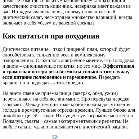
помогает быстро сбросить «накопленное» за праздники и
качественно очистить кишечник, наверняка знает каждая из
вас. Но задумывались ли вы, почему столь полезный
диетический салат, несмотря на множество вариаций, всегда
включает в себя «базу» из вареной свеклы?
Как питаться при похудении
Диетическое питание – такой пищевой план, который будет
способствовать снижению веса и комплексному
оздоровлению. Сложилось ошибочное мнение, что голодовка
и диета – синонимичные понятия, но это миф.
Эффективная
и грамотная потеря веса возможна только в том случае,
если питание полноценное и гармоничное.
Переедать
вредно, но и недоедать – тоже вредно.
На диете главные приемы пищи (завтрак, обед, ужин)
перетягивают на себя все внимание. Про перекусы нередко
забывают. Между тем они тоже крайне важны для утоления
голода в промежуточные отрезки времени. Лучшее блюдо для
подобных целей – салат. Их существует огромное множество.
Пожалуй, салаты – самые экспериментальные рецепты. Не
любые салаты удачно вписываются в диетический рацион.