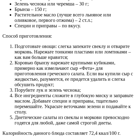
Зелень чеснока или черемша – 30 г;
Брынза – 150 г;
Растительное масло (лучше всего льняное или
оливковое, первого отжима) – 2 ст.л.;
Специи и приправы – по вкусу.
Способ приготовления:
Подготовьте овощи: слегка запеките свеклу и отварите
морковь. Нарежьте тонкими пластами или ломтиками –
как вам больше нравится;
Коровью брынзу нарежьте крупными кубиками,
примерно как измельчают сыр «Фета» для
приготовления греческого салата. Если вы купили сыр с
жидкостью, разумеется, ее придется удалить и слегка
обсушить продукт;
Порубите лук и зелень чеснока;
Все ингредиенты сложите в глубокую миску и заправьте
маслом. Добавьте специи и приправы, тщательно
перемешайте. Украсьте веточками зелени и подавайте к
столу.
Диетические салаты из свеклы и моркови превосходно
годятся для любой, даже самой строгой диеты.
Калорийность данного блюда составляет 72,4 ккал/100 г.