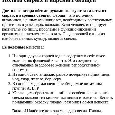
Диетологи всегда обеими руками голосуют за салаты из
сырых и вареных овощей.
Овощи – это источник
витаминов, ценных аминокислот, необходимых растительных
протеинов и углеводов, волокон. Если человек игнорирует
растительную пищу, проблемы в функционировании
организма не заставят себя ждать. Среди овощей одной из
наиболее ценных культур является свекла.
Ее полезные качества:
Ни один другой корнеплод не содержит в себе такое
количество фолиевой кислоты. Это соединение,
отвечающее за здоровье женской репродуктивной
системы.
Из одной свеклы можно разово почерпнуть цинк, медь,
йод, хлор, железо, бор, серу.
В состав входят жизненно необходимые витамины
группы A, B, P.
Желающим сбросить лишний вес особенно важно, что
свекла выводит из кишечника шлаки и токсины. Бетаин,
придающий окраску плодам, разгоняет обмен веществ.
Важно!
Наиболее полезна молодая свекла. Плоды,