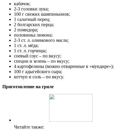
кабачок;
2-3 головки лука;
100 г свежих шампиньонов;
1 салатный перец;
2 болгарских перца;
2 помидора;
половинка лимона;
2-3 ст. л. оливкового масла;
1 ст. л. мёда;
1 ст. л. горчицы;
соевый соус – по вкусу;
специи и зелень – по вкусу;
4 картофелины (можно отваренные в «мундире»);
100 г адыгейского сыра;
кетчуп и соль – по вкусу.
Приготовление на гриле
Читайте также: