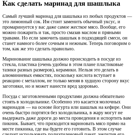
Как сделать маринад для шашлыка
Самый лучший маринад для шашлыка из любых продуктов —
это лимонный сок. Им стоит заменить обычный уксус, и
промаринуется у вас даже самое жесткое мясо. Вообще, его
можно пожарить и так, просто смазав маслом и пряными
травами. Но если замочить шашлык в подходящей смеси, он
станет намного более сочным и нежным. Теперь поговорим о
том, как же это сделать правильно.
Маринование шашлыка должно происходить в посуде из
стекла, пластика (очень удобны в этом плане пластиковые
тазики разных размеров), керамики. Нельзя это делать в
алюминиевых емкостях, поскольку кислота вступает в
реакцию с металлом, не только меняя в худшую сторону вкус
заготовки, но и может нанести вред здоровью.
Посуда с заготовленными продуктами должна обязательно
стоять в холодильнике. Особенно это касается молочных
маринадов — на основе йогурта или шашлык на кефире. Они
очень быстро портятся без холодильника, в жару могут не
выдержать даже дороги до места проведения и испортить вам
пикник. Бывает, что приходится мариновать мясо прямо на
месте пикника, где вы будете его готовить. В этом случае
следует использовать полиэтиленовый пакет, закрутив его