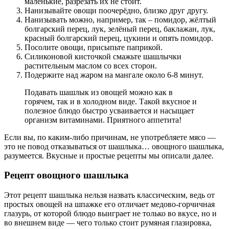
маленькие, разрезать их не стоит.
Нанизывайте овощи поочерёдно, близко друг другу.
Нанизывать можно, например, так – помидор, жёлтый
болгарский перец, лук, зелёный перец, баклажан, лук,
красный болгарский перец, цукини и опять помидор.
Посолите овощи, присыпьте паприкой.
Силиконовой кисточкой смажьте шашлычки
растительным маслом со всех сторон.
Подержите над жаром на мангале около 6-8 минут.
Подавать шашлык из овощей можно как в
горячем, так и в холодном виде. Такой вкусное и
полезное блюдо быстро усваивается и насыщает
организм витаминами. Приятного аппетита!
Если вы, по каким-либо причинам, не употребляете мясо —
это не повод отказываться от шашлыка… овощного шашлыка,
разумеется. Вкусные и простые рецепты мы описали далее.
Рецепт овощного шашлыка
Этот рецепт шашлыка нельзя назвать классическим, ведь от
простых овощей на шпажке его отличает медово-горчичная
глазурь, от которой блюдо выиграет не только во вкусе, но и
во внешнем виде — чего только стоит румяная глазировка,