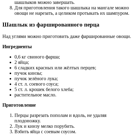
шашлыков можно завершать.
Для приготовления такого шашлыка на мангале можно
овощи не нарезать, а целиком протыкать их шампуром.
Шашлык из фаршированного перца
Над углями можно приготовить даже фаршированные овощи.
Ингредиенты
0,6 кг свиного фарша;
2 яйца;
6 сладких красных или жёлтых перцев;
пучок кинзы;
пучок зелёного лука;
4 ст. л. соевого соуса;
5 ст. л. крошек белого хлеба;
растительное масло.
Приготовление
Перцы разрезать пополам и вдоль, не удаляя
плодоножку.
Лук и кинзу мелко порубить.
Взбить яйца с соевым соусом.