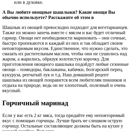
или в духовке.
А Вы любите овощные шашлыки? Какие овощи Вы
обычно используете? Расскажите об этом в
Шашлык из овощей превосходно подходит для вегетарианцев.
Также их можно запечь вместе с мясом и вас будет отличный
гарнир. Овощи нет необходимости мариновать – они сочные,
быстро пропекаются и каждый из них и так обладает своим
неповторимым вкусом. Единственное, что нужно сделать, это
смазать их растительным маслом, чтобы они не сушились над
жаром, а жарились, образуя золотистую корочку. Для
приготовления овощного шашлыка подойдут любые сезонные
овощи – помидоры, баклажаны, кабачки, болгарский перец,
кукуруза, репчатый лук и т.д. Наш домашний рецепт
шашлыка из овощей понравится всем любителям пикников и
отдыха на природе, ведь он не хлопотный, полезный и очень
вкусный.
Горчичный маринад
Если у вас есть 2 кг мяса, тогда придайте ему неповторимый
вкус с помощью горчицы. Лучше брать не слишком острую
горчицу. Остальные составляющие должны быть на кухне у