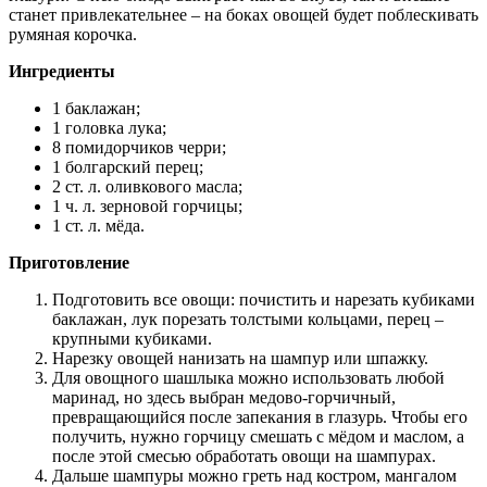
станет привлекательнее – на боках овощей будет поблескивать
румяная корочка.
Ингредиенты
1 баклажан;
1 головка лука;
8 помидорчиков черри;
1 болгарский перец;
2 ст. л. оливкового масла;
1 ч. л. зерновой горчицы;
1 ст. л. мёда.
Приготовление
Подготовить все овощи: почистить и нарезать кубиками
баклажан, лук порезать толстыми кольцами, перец –
крупными кубиками.
Нарезку овощей нанизать на шампур или шпажку.
Для овощного шашлыка можно использовать любой
маринад, но здесь выбран медово-горчичный,
превращающийся после запекания в глазурь. Чтобы его
получить, нужно горчицу смешать с мёдом и маслом, а
после этой смесью обработать овощи на шампурах.
Дальше шампуры можно греть над костром, мангалом