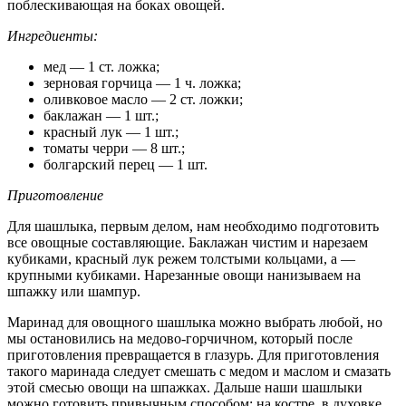
поблескивающая на боках овощей.
Ингредиенты:
мед — 1 ст. ложка;
зерновая горчица — 1 ч. ложка;
оливковое масло — 2 ст. ложки;
баклажан — 1 шт.;
красный лук — 1 шт.;
томаты черри — 8 шт.;
болгарский перец — 1 шт.
Приготовление
Для шашлыка, первым делом, нам необходимо подготовить
все овощные составляющие. Баклажан чистим и нарезаем
кубиками, красный лук режем толстыми кольцами, а —
крупными кубиками. Нарезанные овощи нанизываем на
шпажку или шампур.
Маринад для овощного шашлыка можно выбрать любой, но
мы остановились на медово-горчичном, который после
приготовления превращается в глазурь. Для приготовления
такого маринада следует смешать с медом и маслом и смазать
этой смесью овощи на шпажках. Дальше наши шашлыки
можно готовить привычным способом: на костре, в духовке