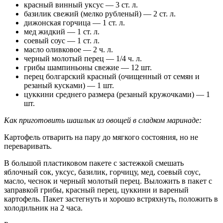
красный винный уксус — 3 ст. л.
базилик свежий (мелко рубленый) — 2 ст. л.
дижонская горчица — 1 ст. л.
мед жидкий — 1 ст. л.
соевый соус — 1 ст. л.
масло оливковое — 2 ч. л.
черный молотый перец — 1/4 ч. л.
грибы шампиньоны свежие — 12 шт.
перец болгарский красный (очищенный от семян и
резаный кусками) — 1 шт.
цуккини среднего размера (резаный кружочками) — 1
шт.
Как приготовить шашлык из овощей в сладком маринаде:
Картофель отварить на пару до мягкого состояния, но не
переваривать.
В большой пластиковом пакете с застежкой смешать
яблочный сок, уксус, базилик, горчицу, мед, соевый соус,
масло, чеснок и черный молотый перец. Выложить в пакет с
заправкой грибы, красный перец, цуккини и вареный
картофель. Пакет застегнуть и хорошо встряхнуть, положить в
холодильник на 2 часа.