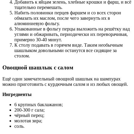
Добавить к яйцам зелень, хлебные крошки и фарш, и всё
тщательно перемешать.
Набить половинки перцев фаршем и со всех сторон
обмазать их маслом, после чего завернуть их в
алюминиевую фольгу.
Упакованные в фольгу перцы выложить на решётку над
углями и обжаривать, периодически их переворачивая,
примерно 30-40 минут.
К столу подавать в горячем виде. Таким необычным
шашлыком довольными останутся все сидящие за
столом.
Овощной шашлык с салом
Ещё один замечательный овощной шашлык на шампурах
можно приготовить с курдючным салом и из любых овощей.
Ингредиенты
6 крупных баклажанов;
200-300 г сала;
чёрный перец;
молотая зира;
соль.