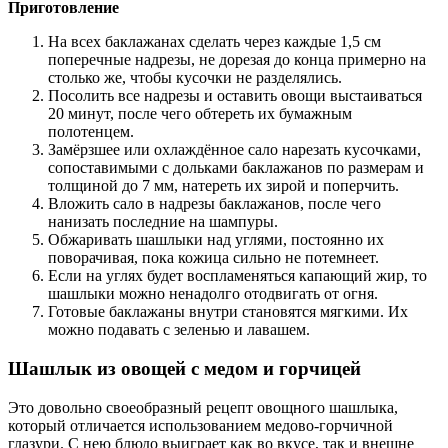
Приготовление
На всех баклажанах сделать через каждые 1,5 см
поперечные надрезы, не дорезая до конца примерно на
столько же, чтобы кусочки не разделялись.
Посолить все надрезы и оставить овощи выстаиваться
20 минут, после чего обтереть их бумажным
полотенцем.
Замёрзшее или охлаждённое сало нарезать кусочками,
сопоставимыми с дольками баклажанов по размерам и
толщиной до 7 мм, натереть их зирой и поперчить.
Вложить сало в надрезы баклажанов, после чего
нанизать последние на шампуры.
Обжаривать шашлыки над углями, постоянно их
поворачивая, пока кожица сильно не потемнеет.
Если на углях будет воспламеняться капающий жир, то
шашлыки можно ненадолго отодвигать от огня.
Готовые баклажаны внутри становятся мягкими. Их
можно подавать с зеленью и лавашем.
Шашлык из овощей с медом и горчицей
Это довольно своеобразный рецепт овощного шашлыка,
который отличается использованием медово-горчичной
глазури. С нею блюдо выиграет как во вкусе, так и внешне