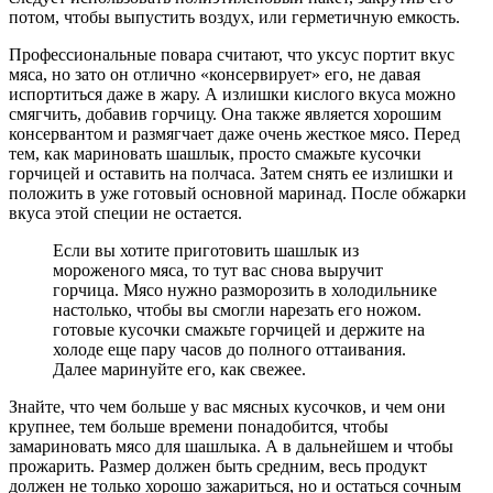
потом, чтобы выпустить воздух, или герметичную емкость.
Профессиональные повара считают, что уксус портит вкус
мяса, но зато он отлично «консервирует» его, не давая
испортиться даже в жару. А излишки кислого вкуса можно
смягчить, добавив горчицу. Она также является хорошим
консервантом и размягчает даже очень жесткое мясо. Перед
тем, как мариновать шашлык, просто смажьте кусочки
горчицей и оставить на полчаса. Затем снять ее излишки и
положить в уже готовый основной маринад. После обжарки
вкуса этой специи не остается.
Если вы хотите приготовить шашлык из
мороженого мяса, то тут вас снова выручит
горчица. Мясо нужно разморозить в холодильнике
настолько, чтобы вы смогли нарезать его ножом.
готовые кусочки смажьте горчицей и держите на
холоде еще пару часов до полного оттаивания.
Далее маринуйте его, как свежее.
Знайте, что чем больше у вас мясных кусочков, и чем они
крупнее, тем больше времени понадобится, чтобы
замариновать мясо для шашлыка. А в дальнейшем и чтобы
прожарить. Размер должен быть средним, весь продукт
должен не только хорошо зажариться, но и остаться сочным