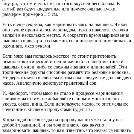
внутри, в этом и есть смысл этого вкуснейшего блюда. В
самый раз будут квадратные или прямоугольные куски
размером примерно 3-5 см.
Есть и еще секреты, как мариновать мясо на шашлык. Чтобы
оно лучше пропиталось маринадом, нужно наколоть кусочки
вилкой в нескольких местах. А сократить время маринования
шашлыка в два-три раза можно, если постоянно помешивать и
разминать мясо руками.
Если мясо вам попалось жесткое, то стоит приготовить
немного экзотический и непривычный в нашей местности
шашлык с киви, либо со свежим ананасом или папайей. Эти
тропические фрукты способны размягчить белковые волокна.
Но держать мясо в свежевыжатом соке следует не дольше двух
часов. Аналогично действует гранатовый сок.
И, наоборот, чтобы мясо не стало в процессе маринования
слишком жестким, не добавляйте слишком много кислоты —
уксуса, соков, вина. Если используете масло, то оптимальное
сочетание с кислыми продуктами будет 1:1.
Когда подобные выезды на природу давно уже стали у вас
доброй традицией, и вы точно знаете, как вкусно
замариновать шашлык, то вам известно, что нельзя смешивать