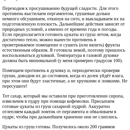
Переходим к просушиванию будущей сладости. Для этого
противень выстилаем пергаментом, грушевые дольки
немного обсушиваем, откинув на сито, и выкладываем их на
подготовленную плоскость. Дальнейшие действия зависят от
природных условий, а именно от времени года и погоды.
Если предполагается готовить цукаты из груш летом, когда
достаточно тепло, можно вынести противень в
проветриваемое помещение и сушить (или вялить) фрукты
естественным образом. Я готовила зимой, поэтому пришлось
воспользоваться духовкой. Температура в газовой духовке
должна быть минимальной (у меня примерно градусов 100).
Помещаем противень в духовку и, периодически проверяя
груши, доводим их до состояния, когда из долек уйдёт влага,
при этом они будут эластичные, а не хрупкими и ломкими. Не
пересушите!
Тот сахар, который мы оставили при приготовлении сиропа,
измельчим в пудру при помощи кофемолки. Присыпаем
готовые цукаты из груш сахарной пудрой. Аккуратно
отлепляем каждый ломтик от пергамента и обваливаем в
пудре, чтобы при дальнейшем хранении они не слиплись.
Цукаты из груш готовы. Получилось около 200 граммов