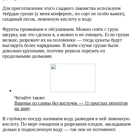
Для приготовления этого сладкого лакомства используем
твёрдые груши (у меня конференс, но сорт не особо важен),
сахарный песок, лимонную кислоту и воду.
Фрукты промываем и обсушиваем. Можно снять с груш
шкурку, как это сделала я, а можно и не очищать. Если груши
мелкие, разрежьте их на половинки — тогда цукаты будут
выглядеть более нарядными. В моём случае груши были
довольно крупными, поэтому решила порезать их
продольными дольками.
Читайте также:
Варенье из сливы без косточек — 11 простых рецептов
на зиму
В глубокую посуду наливаем воду, разводим в ней лимонную
кислоту. По мере очищения и разрезания плодов, закладываем
дольки в подкисленную воду — так они не потемнеют.