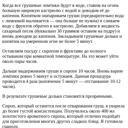
Когда все грушевые ломтики будут в воде, ставим на огонь
большую широкую кастрюлю с водой и доводим её до
кипения. Кипятком ошпариваем груши (предварительно вода
с лимонкой выливается — она больше не нужна) и сливаем
воду с фруктов обратно в кастрюлю. Добавляем в жидкость
сахарный песок (буквально 30 граммов оставим на пудру) и
вновь доводим до кипения. Закладываем грушевые дольки и
кипятим на умеренном огне не более 5 минут.
Оставляем посуду с сиропом и фруктами до полного
остывания при комнатной температуре. На это может уйти
около пары часов.
Дальше выдерживаем груши в сиропе 10 часов. Вновь варим
ломтики ровно 5 минут и остужаем. Данная процедура
проводится 4 раза (кипячение 5 минут — отстаивание 10-12
часов).
В результате грушевые дольки становятся прозрачными.
Сироп, который останется после отваривания груш, я уварила
до более густой консистенции. Получилось около 400 мл
золотистого ароматного сиропа, который отлично подойдёт
для приготовления многих других сладких блюд. Я готовила
гранолу.