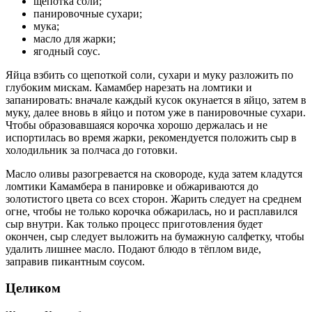
щепотка соли;
панировочные сухари;
мука;
масло для жарки;
ягодный соус.
Яйца взбить со щепоткой соли, сухари и муку разложить по
глубоким мискам. Камамбер нарезать на ломтики и
запанировать: вначале каждый кусок окунается в яйцо, затем в
муку, далее вновь в яйцо и потом уже в панировочные сухари.
Чтобы образовавшаяся корочка хорошо держалась и не
испортилась во время жарки, рекомендуется положить сыр в
холодильник за полчаса до готовки.
Масло оливы разогревается на сковороде, куда затем кладутся
ломтики Камамбера в панировке и обжариваются до
золотистого цвета со всех сторон. Жарить следует на среднем
огне, чтобы не только корочка обжарилась, но и расплавился
сыр внутри. Как только процесс приготовления будет
окончен, сыр следует выложить на бумажную салфетку, чтобы
удалить лишнее масло. Подают блюдо в тёплом виде,
заправив пикантным соусом.
Целиком