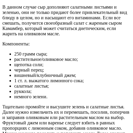
В данном случае сыр дополняют салатными листьями и
зеленью, они не только придают более привлекательный вид
блюду в целом, но и насыщают его витаминами. Если все
смешать, получится своеобразный салат с жареным сыром
Камамбер, который может считаться диетическим, если
жарить на оливковом масле.
Компоненты:
250 грамм сыра;
растительное/оливковое масло;
щепотка соли;
черный перец;
вишневый/клубничный джем;
1 ст. л. выжатого лимонного сока;
салатные листья;
руккола;
немного зелени.
Тщательно промойте и высушите зелень и салатные листья.
Далее нужно измельчить их и перемешать, посолив, поперчив
и заправив оливковым или растительным маслом на выбор.
Фруктовый джем или варенье следует взбить в равных
пропорциях с лимонным соком, добавив оливковое масло.