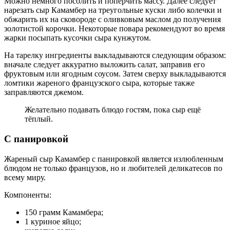
Можно немного посолить и поперчить массу. Далее следует
нарезать сыр Камамбер на треугольные куски либо колечки и
обжарить их на сковороде с оливковым маслом до получения
золотистой корочки. Некоторые повара рекомендуют во время
жарки посыпать кусочки сыра кунжутом.
На тарелку ингредиенты выкладываются следующим образом:
вначале следует аккуратно выложить салат, заправив его
фруктовым или ягодным соусом. Затем сверху выкладываются
ломтики жареного французского сыра, которые также
заправляются джемом.
Желательно подавать блюдо гостям, пока сыр ещё
тёплый.
С панировкой
Жареный сыр Камамбер с панировкой является излюбленным
блюдом не только французов, но и любителей деликатесов по
всему миру.
Компоненты:
150 грамм Камамбера;
1 куриное яйцо;