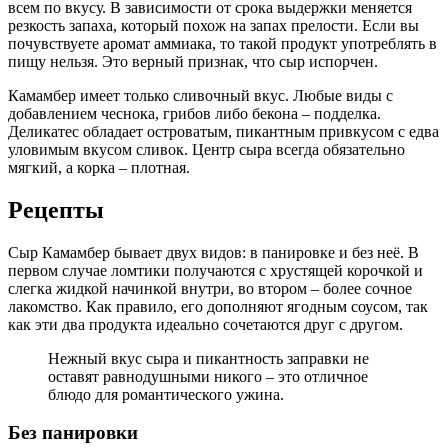
всем по вкусу. В зависимости от срока выдержки меняется
резкость запаха, который похож на запах прелости. Если вы
почувствуете аромат аммиака, то такой продукт употреблять в
пищу нельзя. Это верный признак, что сыр испорчен.
Камамбер имеет только сливочный вкус. Любые виды с
добавлением чеснока, грибов либо бекона – подделка.
Деликатес обладает островатым, пикантным привкусом с едва
уловимым вкусом сливок. Центр сыра всегда обязательно
мягкий, а корка – плотная.
Рецепты
Сыр Камамбер бывает двух видов: в панировке и без неё. В
первом случае ломтики получаются с хрустящей корочкой и
слегка жидкой начинкой внутри, во втором – более сочное
лакомство. Как правило, его дополняют ягодным соусом, так
как эти два продукта идеально сочетаются друг с другом.
Нежный вкус сыра и пикантность заправки не
оставят равнодушными никого – это отличное
блюдо для романтического ужина.
Без панировки