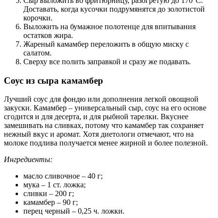
Сыр выложить во фритюрницу, разогретую до 170°С.
Доставать, когда кусочки подрумянятся до золотистой
корочки.
Выложить на бумажное полотенце для впитывания
остатков жира.
Жареный камамбер переложить в общую миску с
салатом.
Сверху все полить заправкой и сразу же подавать.
Соус из сыра камамбер
Лучший соус для фондю или дополнения легкой овощной
закуски. Камамбер – универсальный сыр, соус на его основе
сгодится и для десерта, и для рыбной тарелки. Вкуснее
замешивать на сливках, потому что камамбер так сохраняет
нежный вкус и аромат. Хотя диетологи отмечают, что на
молоке подлива получается менее жирной и более полезной.
Ингредиенты:
масло сливочное – 40 г;
мука – 1 ст. ложка;
сливки – 200 г;
камамбер – 90 г;
перец черный – 0,25 ч. ложки.