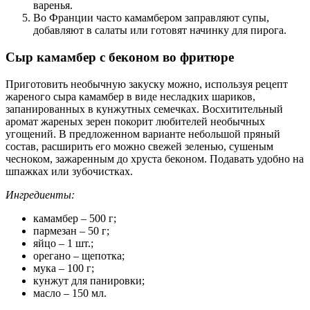
варенья.
Во Франции часто камамбером заправляют супы,
добавляют в салаты или готовят начинку для пирога.
Сыр камамбер с беконом во фритюре
Приготовить необычную закуску можно, используя рецепт
жареного сыра камамбер в виде несладких шариков,
запанированных в кунжутных семечках. Восхитительный
аромат жареных зерен покорит любителей необычных
угощений. В предложенном варианте небольшой пряный
состав, расширить его можно свежей зеленью, сушеным
чесноком, зажаренным до хруста беконом. Подавать удобно на
шпажках или зубочистках.
Ингредиенты:
камамбер – 500 г;
пармезан – 50 г;
яйцо – 1 шт.;
орегано – щепотка;
мука – 100 г;
кунжут для панировки;
масло – 150 мл.