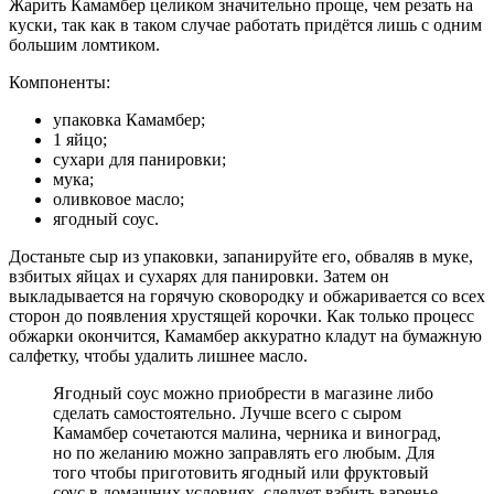
Жарить Камамбер целиком значительно проще, чем резать на
куски, так как в таком случае работать придётся лишь с одним
большим ломтиком.
Компоненты:
упаковка Камамбер;
1 яйцо;
сухари для панировки;
мука;
оливковое масло;
ягодный соус.
Достаньте сыр из упаковки, запанируйте его, обваляв в муке,
взбитых яйцах и сухарях для панировки. Затем он
выкладывается на горячую сковородку и обжаривается со всех
сторон до появления хрустящей корочки. Как только процесс
обжарки окончится, Камамбер аккуратно кладут на бумажную
салфетку, чтобы удалить лишнее масло.
Ягодный соус можно приобрести в магазине либо
сделать самостоятельно. Лучше всего с сыром
Камамбер сочетаются малина, черника и виноград,
но по желанию можно заправлять его любым. Для
того чтобы приготовить ягодный или фруктовый
соус в домашних условиях, следует взбить варенье