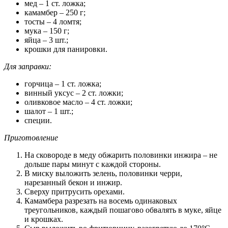
мед – 1 ст. ложка;
камамбер – 250 г;
тосты – 4 ломтя;
мука – 150 г;
яйца – 3 шт.;
крошки для панировки.
Для заправки:
горчица – 1 ст. ложка;
винный уксус – 2 ст. ложки;
оливковое масло – 4 ст. ложки;
шалот – 1 шт.;
специи.
Приготовление
На сковороде в меду обжарить половинки инжира – не
дольше пары минут с каждой стороны.
В миску выложить зелень, половинки черри,
нарезанный бекон и инжир.
Сверху притрусить орехами.
Камамбера разрезать на восемь одинаковых
треугольников, каждый пошагово обвалять в муке, яйце
и крошках.