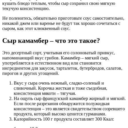
кушать блюдо теплым, чтобы сыр сохранил свою мягкую
текучую консистенцию.
Не поленитесь, обязательно приготовьте соус самостоятельно,
никакой джем или варенье не будут так хорошо сочетаться с
сыром, как этот клюквенный соус.
Сыр камамбер – что это такое?
Это десертный сорт, учитывая его солоноватый привкус,
напоминающий вкус грибов. Камамбер – мягкий сыр,
употребляется в естественном вид или становится
ингредиентом для закусок, тарталеток, бутербродов, салатов,
пирогов и других угощений.
Вкус у сыра очень нежный, сладко-соленый и
сливочный. Корочка жесткая и тоже съедобная,
консистенция мякоти – тягучая.
На ощупь сыр французский камамбер жирный и мягкий.
Если после разрезания обнаружится полужидкая
консистенция – это является свидетельством созревшего
продукта, который высоко ценится гурманами.
Калорийность 100 г продукта составляет 300 Ккал: