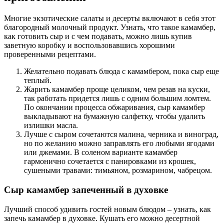
Многие экзотические салаты и десерты включают в себя этот
благородный молочный продукт. Узнать, что такое камамбер,
как готовить сыр и с чем подавать, можно лишь купив
заветную коробку и воспользовавшись хорошими
проверенными рецептами.
Желательно подавать блюда с камамбером, пока сыр еще
теплый.
Жарить камамбер проще целиком, чем резав на куски,
так работать придется лишь с одним большим ломтем.
По окончании процесса обжаривания, сыр камамбер
выкладывают на бумажную салфетку, чтобы удалить
излишки масла.
Лучше с сыром сочетаются малина, черника и виноград,
но по желанию можно заправлять его любыми ягодами
или джемами. В соленом варианте камамбер
гармонично сочетается с панировками из крошек,
сушеными травами: тимьяном, розмарином, чабрецом.
Сыр камамбер запеченный в духовке
Лучший способ удивить гостей новым блюдом – узнать, как
запечь камамбер в духовке. Кушать его можно десертной