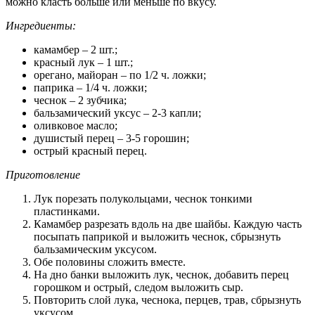
можно класть больше или меньше по вкусу.
Ингредиенты:
камамбер – 2 шт.;
красный лук – 1 шт.;
орегано, майоран – по 1/2 ч. ложки;
паприка – 1/4 ч. ложки;
чеснок – 2 зубчика;
бальзамический уксус – 2-3 капли;
оливковое масло;
душистый перец – 3-5 горошин;
острый красный перец.
Приготовление
Лук порезать полукольцами, чеснок тонкими
пластинками.
Камамбер разрезать вдоль на две шайбы. Каждую часть
посыпать паприкой и выложить чеснок, сбрызнуть
бальзамическим уксусом.
Обе половины сложить вместе.
На дно банки выложить лук, чеснок, добавить перец
горошком и острый, следом выложить сыр.
Повторить слой лука, чеснока, перцев, трав, сбрызнуть
уксусом.