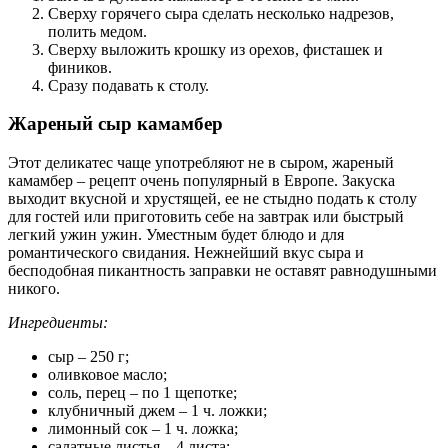
Сверху горячего сыра сделать несколько надрезов,
полить медом.
Сверху выложить крошку из орехов, фисташек и
фиников.
Сразу подавать к столу.
Жареный сыр камамбер
Этот деликатес чаще употребляют не в сыром, жареный
камамбер – рецепт очень популярный в Европе. Закуска
выходит вкусной и хрустящей, ее не стыдно подать к столу
для гостей или приготовить себе на завтрак или быстрый
легкий ужин ужин. Уместным будет блюдо и для
романтического свидания. Нежнейший вкус сыра и
бесподобная пикантность заправки не оставят равнодушными
никого.
Ингредиенты:
сыр – 250 г;
оливковое масло;
соль, перец – по 1 щепотке;
клубничный джем – 1 ч. ложки;
лимонный сок – 1 ч. ложка;
салатные листья – 4 листа;