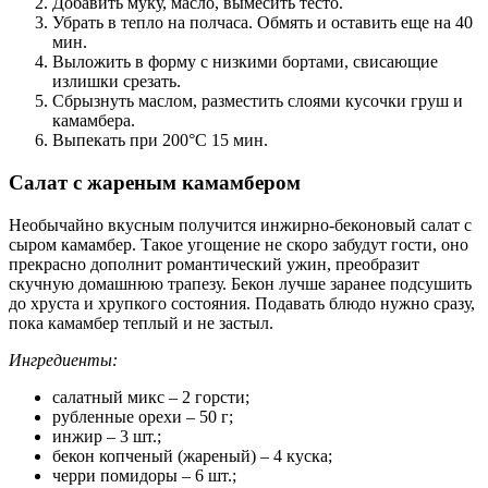
Добавить муку, масло, вымесить тесто.
Убрать в тепло на полчаса. Обмять и оставить еще на 40
мин.
Выложить в форму с низкими бортами, свисающие
излишки срезать.
Сбрызнуть маслом, разместить слоями кусочки груш и
камамбера.
Выпекать при 200°С 15 мин.
Салат с жареным камамбером
Необычайно вкусным получится инжирно-беконовый салат с
сыром камамбер. Такое угощение не скоро забудут гости, оно
прекрасно дополнит романтический ужин, преобразит
скучную домашнюю трапезу. Бекон лучше заранее подсушить
до хруста и хрупкого состояния. Подавать блюдо нужно сразу,
пока камамбер теплый и не застыл.
Ингредиенты:
салатный микс – 2 горсти;
рубленные орехи – 50 г;
инжир – 3 шт.;
бекон копченый (жареный) – 4 куска;
черри помидоры – 6 шт.;