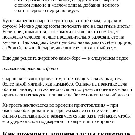
с соком лимона и маслом оливы, добавив немного
соли и чёрного перца по вкусу.
Кусок жареного сыра следует подавать тёплым, заправив
соусом. Можно для красоты положить его на салатные листья.
Если предполагается, что лакомиться деликатесом будет
несколько человек, лучше предварительно разрезать его на
кусочки. Так каждому будет удобно накладывать себе порцию,
а тёплый, нежный сыр лучше впитает пикантный соус.
Еще два рецепта жареного камембера — в следующем видео.
пошаговый рецепт с фото
Сыр не выглядит продуктом, подходящим для жарки, тем
более такой мягкий, как камамбер. Однако на практике дела
обстоят иначе, и из жареного сыра получается очень вкусная и
оригинальная закуска или же еще более оригинальный десерт.
Хитрость заключается во времени приготовления – при
быстром обжаривании в горячем масле сыр не успевает
сильно расплавиться и размягчается как раз в той мере, чтобы
его удержал слой поджаренного кляра или панировки.
Как пожарить моцареллу на сковороде