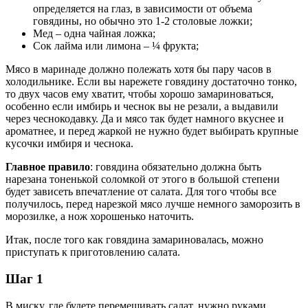
определяется на глаз, в зависимости от объема
говядины, но обычно это 1-2 столовые ложки;
Мед – одна чайная ложка;
Сок лайма или лимона – ¼ фрукта;
Мясо в маринаде должно полежать хотя бы пару часов в
холодильнике. Если вы нарежете говядину достаточно тонко,
то двух часов ему хватит, чтобы хорошо замариноваться,
особенно если имбирь и чеснок вы не резали, а выдавили
через чеснокодавку. Да и мясо так будет намного вкуснее и
ароматнее, и перед жаркой не нужно будет выбирать крупные
кусочки имбиря и чеснока.
Главное правило
: говядина обязательно должна быть
нарезана тоненькой соломкой от этого в большой степени
будет зависеть впечатление от салата. Для того чтобы все
получилось, перед нарезкой мясо лучше немного заморозить в
морозилке, а нож хорошенько наточить.
Итак, после того как говядина замариновалась, можно
приступать к приготовлению салата.
Шаг 1
В миску, где будете перемешивать салат, нужно руками