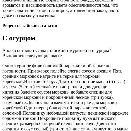
ароматов и насыщенность цвета обеспечиваются тем, что
такие салаты не готовятся впрок, а только под заказ, часто
даже на глазах у заказчика.
Рецепты тайского салата:
С огурцом
А как состряпать салат тайский с курицей и огурцом?
Выполните следующие шаги:
Одно куриное филе соломкой нарежьте и обжарьте до
готовности. При жарке полейте слегка соусом соевым.Пять
средних морковок натрите на терке для моркови
корейской.Изготовьте соус. Для этого постное масло (6 ст. л.)
и уксус (5 ст. л.) смешайте в кастрюле и доведите до
кипения.Залейте соусом морковь, добавьте специи для
корейской моркови и покрошенный чеснок (три зубка),
размешайте.Два огурца измельчите на терке для моркови
корейской.Один перец болгарский нарежьте тонкой
соломкой.Половинку небольшой капусты пекинской нарежьте
соломкой тонкой.Покрошите половину лука ялтинского
средних размеров.Состряпайте еще один соус. Для этого
соедините соус соевый (три ст. л.), две ст. л. кунжутного масла