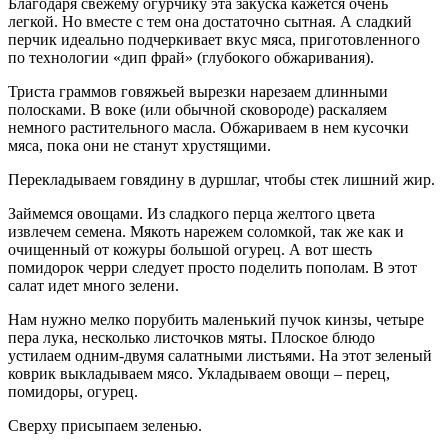
Благодаря свежему огурчику эта закуска кажется очень
легкой. Но вместе с тем она достаточно сытная. А сладкий
перчик идеально подчеркивает вкус мяса, приготовленного
по технологии «дип фрай» (глубокого обжаривания).
Триста граммов говяжьей вырезки нарезаем длинными
полосками. В воке (или обычной сковороде) раскаляем
немного растительного масла. Обжариваем в нем кусочки
мяса, пока они не станут хрустящими.
Перекладываем говядину в дуршлаг, чтобы стек лишний жир.
Займемся овощами. Из сладкого перца желтого цвета
извлечем семена. Мякоть нарежем соломкой, так же как и
очищенный от кожуры большой огурец. А вот шесть
помидорок черри следует просто поделить пополам. В этот
салат идет много зелени.
Нам нужно мелко порубить маленький пучок кинзы, четыре
пера лука, несколько листочков мяты. Плоское блюдо
устилаем одним-двумя салатными листьями. На этот зеленый
коврик выкладываем мясо. Укладываем овощи – перец,
помидоры, огурец.
Сверху присыпаем зеленью.