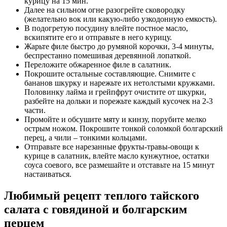
курицу на 15 мин.
Далее на сильном огне разогрейте сковородку
(желательно вок или какую-либо узкодонную емкость).
В подогретую посудину влейте постное масло,
вскипятите его и отправьте в него курицу.
Жарьте филе быстро до румяной корочки, 3-4 минуты,
беспрестанно помешивая деревянной лопаткой.
Переложите обжаренное филе в салатник.
Покрошите остальные составляющие. Снимите с
бананов шкурку и нарежьте их нетолстыми кружками.
Половинку лайма и грейпфрут очистите от шкурки,
разбейте на дольки и порежьте каждый кусочек на 2-3
части.
Промойте и обсушите мяту и кинзу, порубите мелко
острым ножом. Покрошите тонкой соломкой болгарский
перец, а чили – тонкими кольцами.
Отправьте все нарезанные фрукты-травы-овощи к
курице в салатник, влейте масло кунжутное, остатки
соуса соевого, все размешайте и отставьте на 15 минут
настаиваться.
Любимый рецепт теплого тайского
салата с говядиной и болгарским
перцем