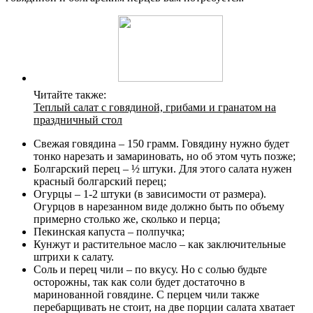
Читайте также:
Теплый салат с говядиной, грибами и гранатом на
праздничный стол
Свежая говядина – 150 грамм. Говядину нужно будет
тонко нарезать и замариновать, но об этом чуть позже;
Болгарский перец – ½ штуки. Для этого салата нужен
красный болгарский перец;
Огурцы – 1-2 штуки (в зависимости от размера).
Огурцов в нарезанном виде должно быть по объему
примерно столько же, сколько и перца;
Пекинская капуста – полпучка;
Кунжут и растительное масло – как заключительные
штрихи к салату.
Соль и перец чили – по вкусу. Но с солью будьте
осторожны, так как соли будет достаточно в
маринованной говядине. С перцем чили также
перебарщивать не стоит, на две порции салата хватает