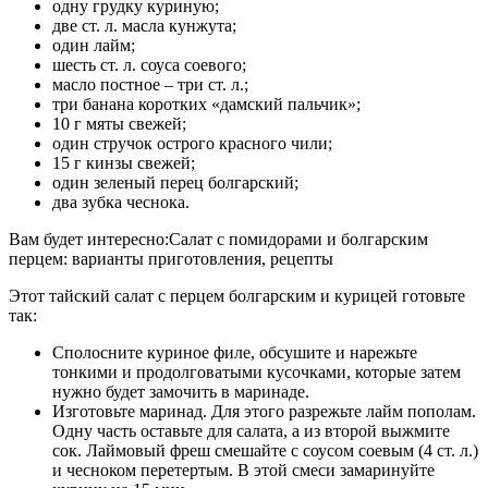
одну грудку куриную;
две ст. л. масла кунжута;
один лайм;
шесть ст. л. соуса соевого;
масло постное – три ст. л.;
три банана коротких «дамский пальчик»;
10 г мяты свежей;
один стручок острого красного чили;
15 г кинзы свежей;
один зеленый перец болгарский;
два зубка чеснока.
Вам будет интересно:Салат с помидорами и болгарским
перцем: варианты приготовления, рецепты
Этот тайский салат с перцем болгарским и курицей готовьте
так:
Сполосните куриное филе, обсушите и нарежьте
тонкими и продолговатыми кусочками, которые затем
нужно будет замочить в маринаде.
Изготовьте маринад. Для этого разрежьте лайм пополам.
Одну часть оставьте для салата, а из второй выжмите
сок. Лаймовый фреш смешайте с соусом соевым (4 ст. л.)
и чесноком перетертым. В этой смеси замаринуйте