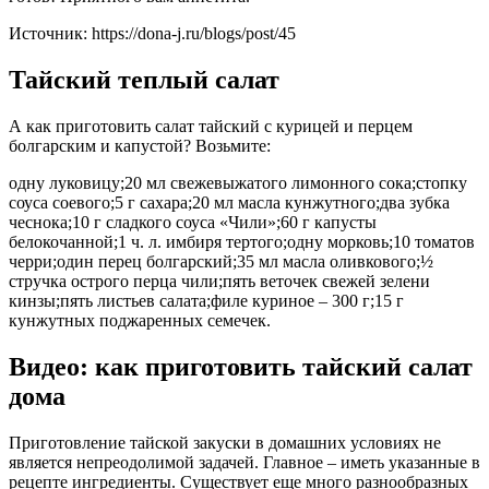
Источник: https://dona-j.ru/blogs/post/45
Тайский теплый салат
А как приготовить салат тайский с курицей и перцем
болгарским и капустой? Возьмите:
одну луковицу;20 мл свежевыжатого лимонного сока;стопку
соуса соевого;5 г сахара;20 мл масла кунжутного;два зубка
чеснока;10 г сладкого соуса «Чили»;60 г капусты
белокочанной;1 ч. л. имбиря тертого;одну морковь;10 томатов
черри;один перец болгарский;35 мл масла оливкового;½
стручка острого перца чили;пять веточек свежей зелени
кинзы;пять листьев салата;филе куриное – 300 г;15 г
кунжутных поджаренных семечек.
Видео: как приготовить тайский салат
дома
Приготовление тайской закуски в домашних условиях не
является непреодолимой задачей. Главное – иметь указанные в
рецепте ингредиенты. Существует еще много разнообразных