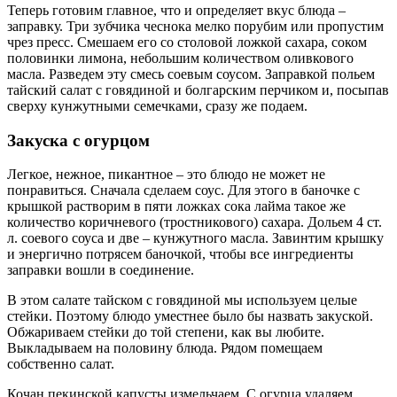
Теперь готовим главное, что и определяет вкус блюда –
заправку. Три зубчика чеснока мелко порубим или пропустим
чрез пресс. Смешаем его со столовой ложкой сахара, соком
половинки лимона, небольшим количеством оливкового
масла. Разведем эту смесь соевым соусом. Заправкой польем
тайский салат с говядиной и болгарским перчиком и, посыпав
сверху кунжутными семечками, сразу же подаем.
Закуска с огурцом
Легкое, нежное, пикантное – это блюдо не может не
понравиться. Сначала сделаем соус. Для этого в баночке с
крышкой растворим в пяти ложках сока лайма такое же
количество коричневого (тростникового) сахара. Дольем 4 ст.
л. соевого соуса и две – кунжутного масла. Завинтим крышку
и энергично потрясем баночкой, чтобы все ингредиенты
заправки вошли в соединение.
В этом салате тайском с говядиной мы используем целые
стейки. Поэтому блюдо уместнее было бы назвать закуской.
Обжариваем стейки до той степени, как вы любите.
Выкладываем на половину блюда. Рядом помещаем
собственно салат.
Кочан пекинской капусты измельчаем. С огурца удаляем