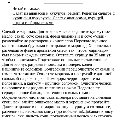
Читайте также:
Салат из ананасов и кукурузы рецепт. Рецепты салатов с
курицей и кукурузой. Салат с ананасами, курицей,
сыром и яйцом слоями
Сделайте маринад. Для этого в миске соедините кунжутное
масло, сахар, соус соевый, фреш лимонный и соус «Чили»,
размешайте до растворения кристаллов.Порежьте куриное
мясо тонкими брусками и отправьте в маринад. Хорошенько
размешайте филе в ароматной смеси так, чтобы маринадом
был покрыт каждый кусочек. Отставьте курицу на 35 минут,
чтобы пропиталась.Подготовьте остальные составляющие.
Для этого лук разрежьте пополам и поперек колец
нашинкуйте соломкой. Болгарский перец очистите от семян и
измельчите так же. Очистите морковь и настругайте длинной
соломкой на роко-терке. Помидоры черри порежьте на
половинки, а капусту – крупной соломкой. Очистите чеснок,
покрошите или раздавите плашмя ножом.Подготовьте
сервировочное блюдо, выстелив его вымытыми и
обсушенными листьями салата.Теперь поставьте на сильный
огонь вок, влейте оливковое масло и хорошенько прогрейте.
Далее отправьте в него маринованную курицу и готовьте ее,
размешивая, несколько минут (до побеления).Добавьте к мясу
имбирь, лук, щепоть соли, покрошенный чеснок и ½ стручка