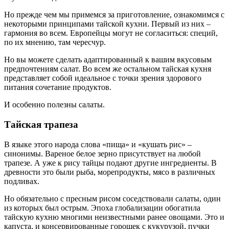
Но прежде чем мы примемся за приготовление, ознакомимся с
некоторыми принципами тайской кухни. Первый из них –
гармония во всем. Европейцы могут не согласиться: специй,
по их мнению, там чересчур.
Но вы можете сделать адаптированный к вашим вкусовым
предпочтениям салат. Во всем же остальном тайская кухня
представляет собой идеальное с точки зрения здорового
питания сочетание продуктов.
И особенно полезны салаты.
Тайская трапеза
В языке этого народа слова «пища» и «кушать рис» –
синонимы. Вареное белое зерно присутствует на любой
трапезе. А уже к рису тайцы подают другие ингредиенты. В
древности это были рыба, морепродукты, мясо в различных
подливах.
Но обязательно с пресным рисом соседствовали салаты, один
из которых был острым. Эпоха глобализации обогатила
тайскую кухню многими неизвестными ранее овощами. Это и
капуста, и консервированные горошек с кукурузой, пучки