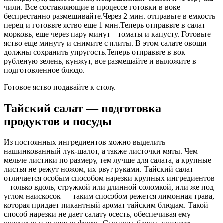
чили. Все составляющие в процессе готовки в воке
беспрестанно размешивайте.Через 2 мин. отправьте в емкость
перец и готовьте яство еще 1 мин.Теперь отправьте в салат
морковь, еще через пару минут – томаты и капусту. Готовьте
яство еще минуту и снимите с плиты. В этом салате овощи
должны сохранить упругость.Теперь отправьте в вок
рубленую зелень, кунжут, все размешайте и выложите в
подготовленное блюдо.
Готовое яство подавайте к столу.
Тайский салат — подготовка
продуктов и посуды
Из постоянных ингредиентов можно выделить
нашинкованный лук-шалот, а также листочки мяты. Чем
мельче листики по размеру, тем лучше для салата, а крупные
листья не режут ножом, их рвут руками. Тайский салат
отличается особым способом нарезки крупных ингредиентов
– только вдоль, стружкой или длинной соломкой, или же под
углом наискосок — таким способом режется лимонная трава,
которая придает пикантный аромат тайским блюдам. Такой
способ нарезки не дает салату осесть, обеспечивая ему
красивую и пышную форму. Сочность блюда, свежесть