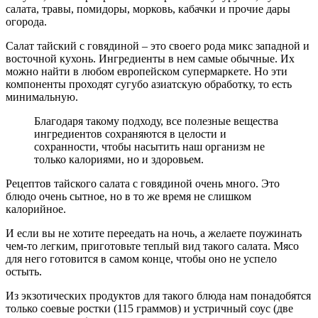
салата, травы, помидоры, морковь, кабачки и прочие дары
огорода.
Салат тайский с говядиной – это своего рода микс западной и
восточной кухонь. Ингредиенты в нем самые обычные. Их
можно найти в любом европейском супермаркете. Но эти
компоненты проходят сугубо азиатскую обработку, то есть
минимальную.
Благодаря такому подходу, все полезные вещества
ингредиентов сохраняются в целости и
сохранности, чтобы насытить наш организм не
только калориями, но и здоровьем.
Рецептов тайского салата с говядиной очень много. Это
блюдо очень сытное, но в то же время не слишком
калорийное.
И если вы не хотите переедать на ночь, а желаете поужинать
чем-то легким, приготовьте теплый вид такого салата. Мясо
для него готовится в самом конце, чтобы оно не успело
остыть.
Из экзотических продуктов для такого блюда нам понадобятся
только соевые ростки (115 граммов) и устричный соус (две