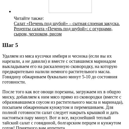
Читайте также:
Салат «Печень под шубой» – сытная слоеная закуска.
Рецепты салата «Печень под шубой»: с огурцами,
сыром, чесноком, рисом
Шаг 5
Удаляем из мяса кусочки имбиря и чеснока (если вы их
нарезали, а не давили) и вместе с оставшимся маринадом
выкладываем его на раскаленную сковородку, на которую
предварительно налили немного растительного масла.
Говядину обжариваем буквально минут 5-10 до состояния
готовности.
После того как все овощи порезаны, загружаем их в общую
миску, добавляем к ним мясо прямо из сковородки (вместе с
образовавшимся соусом из растительного масла и маринада),
посыпаем обжаренным кунжутом и перемешиваем. Для
полной готовности салат следует накрыть крышкой и дать
настояться пару минут. Вот и все, вкуснейший теплый
тайский салат с говядиной, болгарским перцем и кунжутом
готов! Приятного вам аппетита.