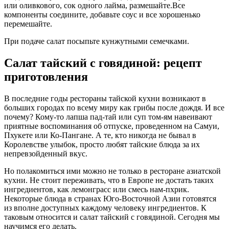
или оливкового, сок одного лайма, размешайте.Все
компоненты соедините, добавьте соус и все хорошенько
перемешайте.
При подаче салат посыпьте кунжутными семечками.
Салат тайский с говядиной: рецепт
приготовления
В последние годы рестораны тайской кухни возникают в
больших городах по всему миру как грибы после дождя. И все
почему? Кому-то лапша пад-тай или суп том-ям навеивают
приятные воспоминания об отпуске, проведенном на Самуи,
Пхукете или Ко-Пангане. А те, кто никогда не бывал в
Королевстве улыбок, просто любят тайские блюда за их
непревзойденный вкус.
Но полакомиться ими можно не только в ресторане азиатской
кухни. Не стоит переживать, что в Европе не достать таких
ингредиентов, как лемонграсс или смесь нам-пхрик.
Некоторые блюда в странах Юго-Восточной Азии готовятся
из вполне доступных каждому человеку ингредиентов. К
таковым относится и салат тайский с говядиной. Сегодня мы
научимся его делать.