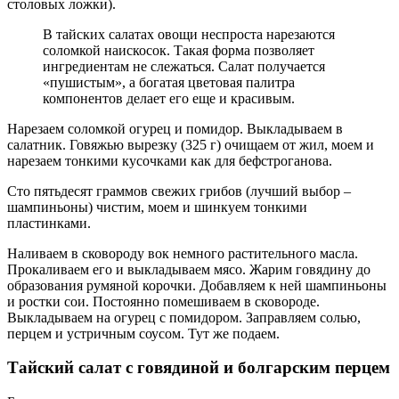
столовых ложки).
В тайских салатах овощи неспроста нарезаются
соломкой наискосок. Такая форма позволяет
ингредиентам не слежаться. Салат получается
«пушистым», а богатая цветовая палитра
компонентов делает его еще и красивым.
Нарезаем соломкой огурец и помидор. Выкладываем в
салатник. Говяжью вырезку (325 г) очищаем от жил, моем и
нарезаем тонкими кусочками как для бефстроганова.
Сто пятьдесят граммов свежих грибов (лучший выбор –
шампиньоны) чистим, моем и шинкуем тонкими
пластинками.
Наливаем в сковороду вок немного растительного масла.
Прокаливаем его и выкладываем мясо. Жарим говядину до
образования румяной корочки. Добавляем к ней шампиньоны
и ростки сои. Постоянно помешиваем в сковороде.
Выкладываем на огурец с помидором. Заправляем солью,
перцем и устричным соусом. Тут же подаем.
Тайский салат с говядиной и болгарским перцем