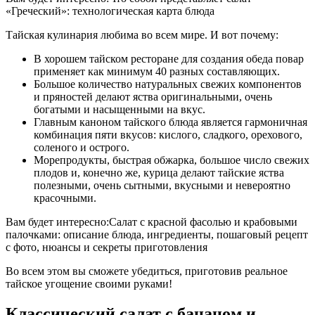
«Греческий»: технологическая карта блюда
Тайская кулинария любима во всем мире. И вот почему:
В хорошем тайском ресторане для создания обеда повар
применяет как минимум 40 разных составляющих.
Большое количество натуральных свежих компонентов
и пряностей делают яства оригинальными, очень
богатыми и насыщенными на вкус.
Главным каноном тайского блюда является гармоничная
комбинация пяти вкусов: кислого, сладкого, орехового,
соленого и острого.
Морепродукты, быстрая обжарка, большое число свежих
плодов и, конечно же, курица делают тайские яства
полезными, очень сытными, вкусными и невероятно
красочными.
Вам будет интересно:Салат с красной фасолью и крабовыми
палочками: описание блюда, ингредиенты, пошаговый рецепт
с фото, нюансы и секреты приготовления
Во всем этом вы сможете убедиться, приготовив реальное
тайское угощение своими руками!
Классический салат с бананом и