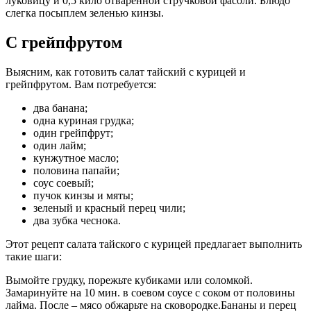
луковицу и 0,5 кило отваренной стручковой фасоли. Блюдо
слегка посыплем зеленью кинзы.
С грейпфрутом
Выясним, как готовить салат тайский с курицей и
грейпфрутом. Вам потребуется:
два банана;
одна куриная грудка;
один грейпфрут;
один лайм;
кунжутное масло;
половина папайи;
соус соевый;
пучок кинзы и мяты;
зеленый и красный перец чили;
два зубка чеснока.
Этот рецепт салата тайского с курицей предлагает выполнить
такие шаги:
Вымойте грудку, порежьте кубиками или соломкой.
Замаринуйте на 10 мин. в соевом соусе с соком от половины
лайма. После – мясо обжарьте на сковородке.Бананы и перец