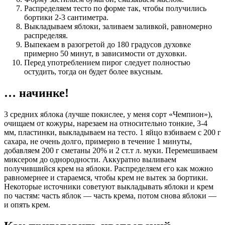
Распределяем тесто по форме так, чтобы получились
бортики 2-3 сантиметра.
Выкладываем яблоки, заливаем заливкой, равномерно
распределяя.
Выпекаем в разогретой до 180 градусов духовке
примерно 50 минут, в зависимости от духовки.
Перед употреблением пирог следует полностью
остудить, тогда он будет более вкусным.
… начинке!
3 средних яблока (лучше покислее, у меня сорт «Чемпион»),
очищаем от кожуры, нарезаем на относительно тонкие, 3-4
мм, пластинки, выкладываем на тесто. 1 яйцо взбиваем с 200 г
сахара, не очень долго, примерно в течение 1 минуты,
добавляем 200 г сметаны 20% и 2 ст.т л. муки. Перемешиваем
миксером до однородности. Аккуратно выливаем
получившийся крем на яблоки. Распределяем его как можно
равномернее и стараемся, чтобы крем не вытек за бортики.
Некоторые источники советуют выкладывать яблоки и крем
по частям: часть яблок — часть крема, потом снова яблоки —
и опять крем.