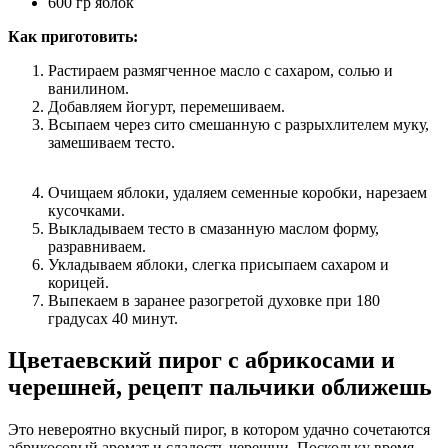
600 гр яблок
Как приготовить:
Растираем размягченное масло с сахаром, солью и
ванилином.
Добавляем йогурт, перемешиваем.
Всыпаем через сито смешанную с разрыхлителем муку,
замешиваем тесто.
Очищаем яблоки, удаляем семенные коробки, нарезаем
кусочками.
Выкладываем тесто в смазанную маслом форму,
разравниваем.
Укладываем яблоки, слегка присыпаем сахаром и
корицей.
Выпекаем в заранее разогретой духовке при 180
градусах 40 минут.
Цветаевский пирог с абрикосами и
черешней, рецепт пальчики оближешь
Это невероятно вкусный пирог, в котором удачно сочетаются
абрикосовый аромат и сладость черешни. Поскольку время