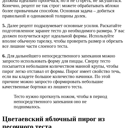
должны идеально пропечься, но и не сгореть, не засушиться.
Конечно, рецепт не так строг: можете обрабатывать яблоки
более привычным способом. Основная задача – добиться
правильной и одинаковой толщины долек.
5.
Далее рецепт подразумевает основные усилия. Раскатайте
подготовленное заранее тесто до необходимого размера. У вас
должен получиться круг идеальной формы. Используйте
вполне обычную тарелку, чтобы проверить размер и обрезать
все лишние части слоеного теста.
6.
Для дальнейшего непосредственного запекания можно
запросто использовать форму для пиццы. Сверху тесто
посыпается небольшим количеством манной крупы, чтобы
пирог легко отставал от формы. Пирог имеет свойство течь,
если вы кладете большое количество начинки. По этой
причине можно запросто сформировать небольшие
качественные бортики из лишнего теста.
Тесто нужно проткнуть ножом, чтобы в период
непосредственного запекания оно не
поднималось.
Цветаевский яблочный пирог из
песочного теста