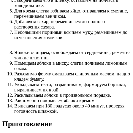
Заворачиваем его в пленку, оставляем на полчаса в
холодильнике.
Для крема слегка взбиваем яйцо, отправляем к сметане,
перемешиваем венчиком.
Добавляем сахар, перемешиваем до полного
растворения сахара.
Небольшими порциями всыпаем муку, размешиваем до
исчезновения комочков.
Яблоки очищаем, освобождаем от сердцевины, режем на
тонкие пластины.
Помещаем яблоки в миску, слегка поливаем лимонным
соком.
Разъемную форму смазываем сливочным маслом, на дно
кладем бумагу.
Укладываем тесто, разравниваем, формируем бортики,
выравниваем их край.
Раскладываем яблоки в произвольном порядке.
Равномерно покрываем яблоки кремом.
Выпекаем при 180 градусах около 40 минут, проверяя
готовность шпажкой.
Приготовление