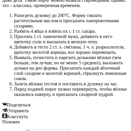
даже дети. Такой пирог можно назвать старомодным, однако,
это – классика, проверенная временем.
Разогреть духовку до 200°С. Форму смазать
растительным маслом и присыпать панировочными
сухарями.
Разбить 4 яйца и взбить их с 1 ст. сахара.
Просеять 1 ст. пшеничной муки, добавить в него
щепотку соли и высыпать в яичную пену.
Добавить в тесто 2 ст. л. сметаны, 1 ч. л. разрыхлителя,
щепотку молотой корицы, все хорошо перемешать.
Вымыть, почистить и нарезать дольками яблоки (чем
больше, тем лучше, но не менее 5 средних), выложить
дольки на дно формы. Присыпать каждый яблочный
слой сахаром и молотой корицей, сбрызнуть лимонным
соком.
Залить яблоки тестом и поставить в духовку на час.
Перед подачей пирог нужно перевернуть, чтобы яблоки
оказались наверху, и присыпать сахарной пудрой.
Поделиться
Отправить
Класснуть
Похожее