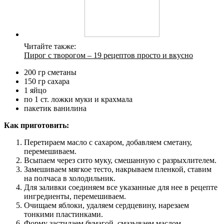
Читайте также:
Пирог с творогом – 19 рецептов просто и вкусно
200 гр сметаны
150 гр сахара
1 яйцо
по 1 ст. ложки муки и крахмала
пакетик ванилина
Как приготовить:
Перетираем масло с сахаром, добавляем сметану,
перемешиваем.
Всыпаем через сито муку, смешанную с разрыхлителем.
Замешиваем мягкое тесто, накрываем пленкой, ставим
на полчаса в холодильник.
Для заливки соединяем все указанные для нее в рецепте
ингредиенты, перемешиваем.
Очищаем яблоки, удаляем сердцевину, нарезаем
тонкими пластинками.
Форму застилаем бумагой, смазываем маслом.