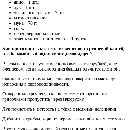
яйцо – 1 шт.;
лук – 1 шт.;
чесночные дольки – 3 шт.;
масло оливковое;
мука – 70 г;
соль;
перец чёрный молотый;
зелень укропа и петрушки – 1 пучок.
Как приготовить котлеты из вешенок с гречневой кашей,
чтобы удивить блюдом своих домочадцев?
В этом варианте лучше воспользоваться мясорубкой, а не
блендером, тогда консистенция фарша получится плотной.
Очищенные и промытые вешенки пожарить на масле до
испарения в сковороде жидкости.
Отваренную гречневую кашу вместе с отваренными
грибочками пропустить через мясорубку.
Лук почистить и натереть на тёрке с мелкими делениями.
Добавить к грибам, хорошо перемешать и вбить в массу яйцо.
Ввести муку, соль, молотый перец и измельчённую зелень