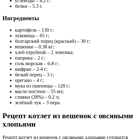
углеводы – 8.2 г;
белки – 5.3 г.
Ингредиенты
картофель – 130 г;
луковица – 65 г;
болгарский перец (красный) – 30 г;
вешенки – 0.38 кг;
хлеб отрубной – 2 ломтика;
паприка – 2 г;
соль морская – 6-8 г;
шафран – 2-4 г;
белый перец – 3 г;
орегано – 4 г;
мука из пшеницы – 120 г;
масло постное – 55 мл;
сливки (28%) – 0.2 л;
зелёный лук – 3 пера.
Рецепт котлет из вешенок с овсяными
хлопьями
Рецепт котлет из вешенок с овсяными хлопьями готовится