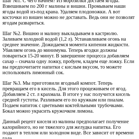
Шаг №1. С чего начнем? Из морозилки достаем ягоды.
Взвешиваем по 200 г малины и вишни. Промываем наши
ягоды водой из-под крана. Удаляем плодоножки. А вот
косточки из вишен можно не доставать. Ведь они не позволят
ягодам развариться.
Шаг №2. Вишню и малину выкладываем в кастрюлю.
Заливаем холодной водой (1,2 л). Устанавливаем огонь на
среднее значение. Дожидаемся момента кипения жидкости.
Убавляем огонь до минимума. Теперь ягодки должны
повариться 15-20 минут. В завершение процесса добавляем
сахар – сначала одну ложку, пробуем, кладем еще ложку. Если
вы предпочитаете напитки с кислым вкусом, то можете
использовать лимонный сок.
Шаг №3. Мы приготовили ягодный компот. Теперь
превращаем его в кисель. Для этого процеживаем от ягод.
Добавляем 2 ст. л крахмала. В итоге у нас получится кисель
средней густоты. Разливаем его по кружкам или пиалам.
Подаем напиток с цветными коктейльными трубочками.
Бокал можно украсить кружочком лимона.
Данный рецепт киселя из малины предполагает получение
калорийного, но не тяжелого для желудка напитка. Его
подают в теплом или холодном виде. Все зависит от времени
года.