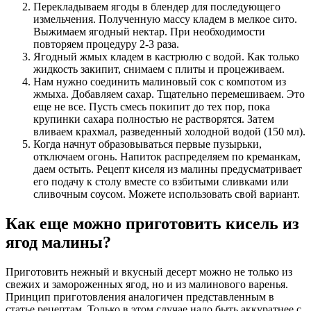
Перекладываем ягоды в блендер для последующего
измельчения. Полученную массу кладем в мелкое сито.
Выжимаем ягодный нектар. При необходимости
повторяем процедуру 2-3 раза.
Ягодный жмых кладем в кастрюлю с водой. Как только
жидкость закипит, снимаем с плиты и процеживаем.
Нам нужно соединить малиновый сок с компотом из
жмыха. Добавляем сахар. Тщательно перемешиваем. Это
еще не все. Пусть смесь покипит до тех пор, пока
крупинки сахара полностью не растворятся. Затем
вливаем крахмал, разведенный холодной водой (150 мл).
Когда начнут образовываться первые пузырьки,
отключаем огонь. Напиток распределяем по креманкам,
даем остыть. Рецепт киселя из малины предусматривает
его подачу к столу вместе со взбитыми сливками или
сливочным соусом. Можете использовать свой вариант.
Как еще можно приготовить кисель из
ягод малины?
Приготовить нежный и вкусный десерт можно не только из
свежих и замороженных ягод, но и из малинового варенья.
Принцип приготовления аналогичен представленным в
статье рецептам. Только в этом случае надо быть аккуратнее с