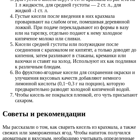
1 л жидкости, для средней густоты — 2 ст. л., для
жидкой -1 ст. л.
Густые кисели после введения в них крахмала
проваривают на слабом огне, помешивая деревянной
ложкой. При подаче перекладывают из формы в вазу
или на тарелку, отдельно подают к нему холодное
кипяченое молоко или сливки.
Кисели средней густоты или полужидкие после
соединения с крахмалом не кипятят, а только доводят до
кипения, затем разливают в стаканы, креманки или
вазочки и ставят на холод. Используют их как подливки
к различным блюдам.
Во фруктово-ягодные кисели для сохранения окраски и
улучшения вкусовых качеств добавляют немного
лимонной кислоты (0,1−0,3 г на порцию), которую
предварительно разводят холодной кипяченой водой.
Чтобы кисель не покрылся пленкой, его чуть присыпают
сахаром.
Советы и рекомендации
Мы рассказали о том, как сварить кисель из крахмала, а также
свежих или замороженных ягод. Чтобы напиток получился
ароматным и вкусным, необходимо учитывать определенные