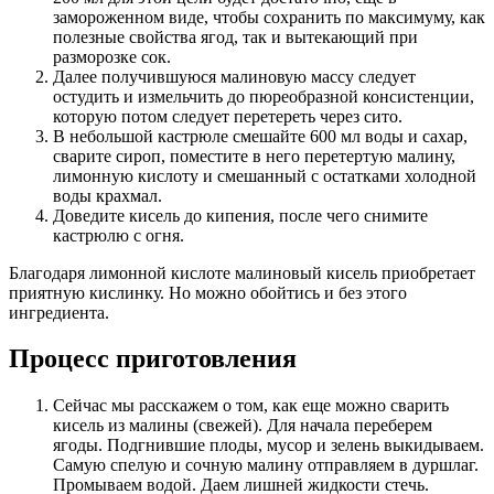
замороженном виде, чтобы сохранить по максимуму, как
полезные свойства ягод, так и вытекающий при
разморозке сок.
Далее получившуюся малиновую массу следует
остудить и измельчить до пюреобразной консистенции,
которую потом следует перетереть через сито.
В небольшой кастрюле смешайте 600 мл воды и сахар,
сварите сироп, поместите в него перетертую малину,
лимонную кислоту и смешанный с остатками холодной
воды крахмал.
Доведите кисель до кипения, после чего снимите
кастрюлю с огня.
Благодаря лимонной кислоте малиновый кисель приобретает
приятную кислинку. Но можно обойтись и без этого
ингредиента.
Процесс приготовления
Сейчас мы расскажем о том, как еще можно сварить
кисель из малины (свежей). Для начала переберем
ягоды. Подгнившие плоды, мусор и зелень выкидываем.
Самую спелую и сочную малину отправляем в дуршлаг.
Промываем водой. Даем лишней жидкости стечь.