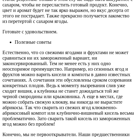
сахаром, чтобы не пересластить готовый продукт. Конечно,
цвет и аромат будет не так ярко выражен, но вкус десерта от
этого не пострадает. Также прекрасно получается лакомство
из перетертой с сахаром ягоды.
Готовьте с удовольствием.
Полезные советы
Естественно, что со свежими ягодами и фруктами не может
сравниться ни их замороженный вариант, ни
законсервированный. Тем не менее есть у них одно
неоспоримое преимущество. Например, из сезонных ягод и
фруктов можно варить кисели и компоты в давно известных
сочетаниях. А сочетания эти обусловлены сроком созревания
конкретных плодов. Ведь к моменту вызревания слив уже
сходит вишня, а клубника не станет дожидаться той же
черной смородины или крыжовника. А еще в местах, где
можно собрать свежую клюкву, вы никогда не вырастите
абрикосы. Так что сварить из свежих ягод клюквенно-
абрикосовый компот или клубнично-вишневый кисель весьма
проблематично. Зато сварить такой кисель из замороженных
ягод можно без проблем!
Конечно, мы не первооткрыватели. Наши предшественники