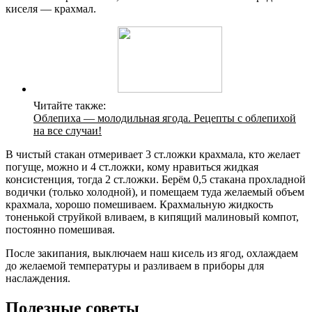
киселя — крахмал.
Читайте также:
Облепиха — молодильная ягода. Рецепты с облепихой
на все случаи!
В чистый стакан отмеривает 3 ст.ложки крахмала, кто желает
погуще, можно и 4 ст.ложки, кому нравиться жидкая
консистенция, тогда 2 ст.ложки. Берём 0,5 стакана прохладной
водички (только холодной), и помещаем туда желаемый объем
крахмала, хорошо помешиваем. Крахмальную жидкость
тоненькой струйкой вливаем, в кипящий малиновый компот,
постоянно помешивая.
После закипания, выключаем наш кисель из ягод, охлаждаем
до желаемой температуры и разливаем в приборы для
наслаждения.
Полезные советы