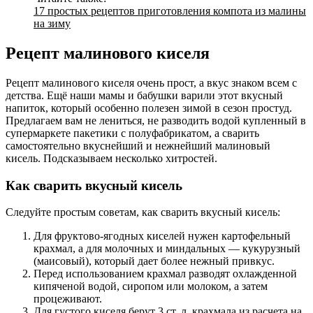
17 простых рецептов приготовления компота из малины
на зиму
Рецепт малинового киселя
Рецепт малинового киселя очень прост, а вкус знаком всем с
детства. Ещё наши мамы и бабушки варили этот вкусный
напиток, который особенно полезен зимой в сезон простуд.
Предлагаем вам не лениться, не разводить водой купленный в
супермаркете пакетики с полуфабрикатом, а сварить
самостоятельно вкуснейший и нежнейший малиновый
кисель. Подсказываем несколько хитростей.
Как сварить вкусный кисель
Следуйте простым советам, как сварить вкусный кисель:
Для фруктово-ягодных киселей нужен картофельный
крахмал, а для молочных и миндальных — кукурузный
(маисовый), который дает более нежный привкус.
Перед использованием крахмал разводят охлажденной
кипяченой водой, сиропом или молоком, а затем
процеживают.
Для густого киселя берут 3 ст. л. крахмала из расчета на