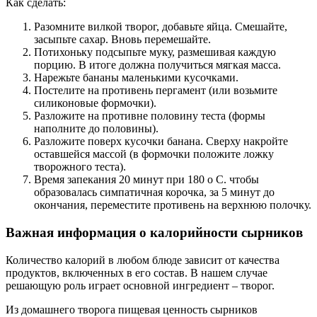
Как сделать:
Разомните вилкой творог, добавьте яйца. Смешайте,
засыпьте сахар. Вновь перемешайте.
Потихоньку подсыпьте муку, размешивая каждую
порцию. В итоге должна получиться мягкая масса.
Нарежьте бананы маленькими кусочками.
Постелите на противень пергамент (или возьмите
силиконовые формочки).
Разложите на противне половину теста (формы
наполните до половины).
Разложите поверх кусочки банана. Сверху накройте
оставшейся массой (в формочки положите ложку
творожного теста).
Время запекания 20 минут при 180 о С. чтобы
образовалась симпатичная корочка, за 5 минут до
окончания, переместите противень на верхнюю полочку.
Важная информация о калорийности сырников
Количество калорий в любом блюде зависит от качества
продуктов, включенных в его состав. В нашем случае
решающую роль играет основной ингредиент – творог.
Из домашнего творога пищевая ценность сырников