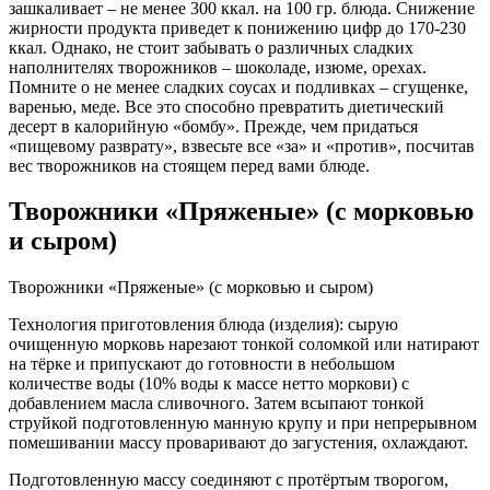
зашкаливает – не менее 300 ккал. на 100 гр. блюда. Снижение
жирности продукта приведет к понижению цифр до 170-230
ккал. Однако, не стоит забывать о различных сладких
наполнителях творожников – шоколаде, изюме, орехах.
Помните о не менее сладких соусах и подливках – сгущенке,
варенью, меде. Все это способно превратить диетический
десерт в калорийную «бомбу». Прежде, чем придаться
«пищевому разврату», взвесьте все «за» и «против», посчитав
вес творожников на стоящем перед вами блюде.
Творожники «Пряженые» (с морковью
и сыром)
Творожники «Пряженые» (с морковью и сыром)
Технология приготовления блюда (изделия): сырую
очищенную морковь нарезают тонкой соломкой или натирают
на тёрке и припускают до готовности в небольшом
количестве воды (10% воды к массе нетто моркови) с
добавлением масла сливочного. Затем всыпают тонкой
струйкой подготовленную манную крупу и при непрерывном
помешивании массу проваривают до загустения, охлаждают.
Подготовленную массу соединяют с протёртым творогом,