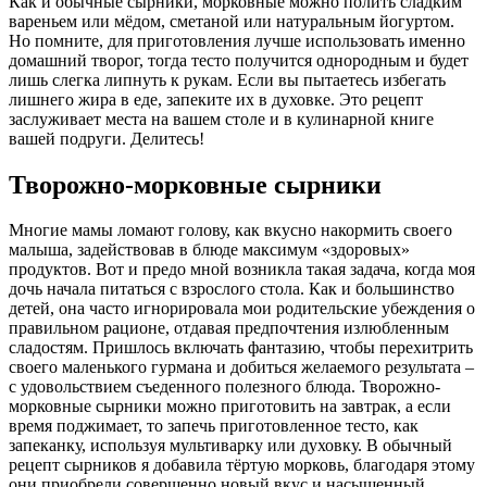
Как и обычные сырники, морковные можно полить сладким
вареньем или мёдом, сметаной или натуральным йогуртом.
Но помните, для приготовления лучше использовать именно
домашний творог, тогда тесто получится однородным и будет
лишь слегка липнуть к рукам. Если вы пытаетесь избегать
лишнего жира в еде, запеките их в духовке. Это рецепт
заслуживает места на вашем столе и в кулинарной книге
вашей подруги. Делитесь!
Творожно-морковные сырники
Многие мамы ломают голову, как вкусно накормить своего
малыша, задействовав в блюде максимум «здоровых»
продуктов. Вот и предо мной возникла такая задача, когда моя
дочь начала питаться с взрослого стола. Как и большинство
детей, она часто игнорировала мои родительские убеждения о
правильном рационе, отдавая предпочтения излюбленным
сладостям. Пришлось включать фантазию, чтобы перехитрить
своего маленького гурмана и добиться желаемого результата –
с удовольствием съеденного полезного блюда. Творожно-
морковные сырники можно приготовить на завтрак, а если
время поджимает, то запечь приготовленное тесто, как
запеканку, используя мультиварку или духовку. В обычный
рецепт сырников я добавила тёртую морковь, благодаря этому
они приобрели совершенно новый вкус и насыщенный