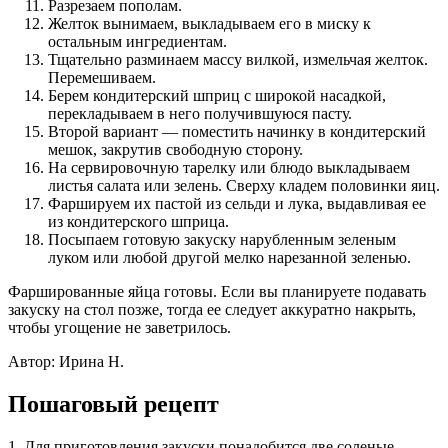
Разрезаем пополам.
Желток вынимаем, выкладываем его в миску к
остальным ингредиентам.
Тщательно разминаем массу вилкой, измельчая желток.
Перемешиваем.
Берем кондитерский шприц с широкой насадкой,
перекладываем в него получившуюся пасту.
Второй вариант — поместить начинку в кондитерский
мешок, закрутив свободную сторону.
На сервировочную тарелку или блюдо выкладываем
листья салата или зелень. Сверху кладем половинки яиц.
Фаршируем их пастой из сельди и лука, выдавливая ее
из кондитерского шприца.
Посыпаем готовую закуску нарубленным зеленым
луком или любой другой мелко нарезанной зеленью.
Фаршированные яйца готовы. Если вы планируете подавать
закуску на стол позже, тогда ее следует аккуратно накрыть,
чтобы угощение не заветрилось.
Автор: Ирина Н.
Пошаговый рецепт
1. Для приготовления закуски понадобится две соленые