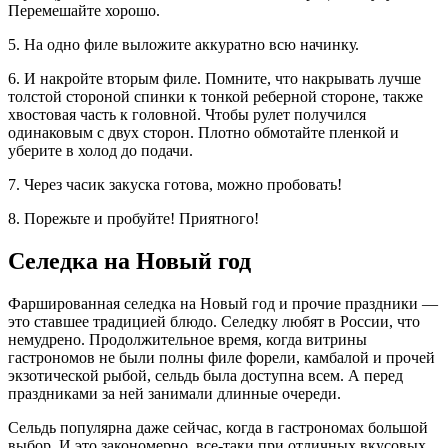
Перемешайте хорошо.
5. На одно филе выложите аккуратно всю начинку.
6. И накройте вторым филе. Помните, что накрывать лучше
толстой стороной спинки к тонкой реберной стороне, также
хвостовая часть к головной. Чтобы рулет получился
одинаковым с двух сторон. Плотно обмотайте пленкой и
уберите в холод до подачи.
7. Через часик закуска готова, можно пробовать!
8. Порежьте и пробуйте! Приятного!
Селедка на Новый год
Фаршированная селедка на Новый год и прочие праздники —
это ставшее традицией блюдо. Селедку любят в России, что
немудрено. Продолжительное время, когда витрины
гастрономов не были полны филе форели, камбалой и прочей
экзотической рыбой, сельдь была доступна всем. А перед
праздниками за ней занимали длинные очереди.
Сельдь популярна даже сейчас, когда в гастрономах большой
выбор. И это закономерно, все-таки при отличных вкусовых