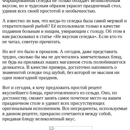
Фаршированная селедка не только обладает великолепным
вкусом, но и чудесным образом украсит праздничный стол,
удивив всех своей простотой и необычностью.
А известно ли вам, что когда-то селедка была самой мерзкой и
отвратительной рыбой? Её использовали только в качестве
подаяния больным и нищим, умирающим с голоду. Об этом я
вам рассказывал в статье «Не вкусная селедка«. Если кто-то
не читал, советую прочитать.
Но всё это было в прошлом. А сегодня, даже представить
трудно, сколько бы мы не досчитались замечательных блюд,
не будь на прилавках наших магазинов столь полюбившегося
деликатеса. В качестве примера, достаточно напомнить о
знаменитой селедке под шубой, без которой не мыслим ни
один новогодний праздник.
Вот и сегодня, я хочу предложить простой рецепт
вкуснейшего блюда, приготовленного из сельди. Оно, по
достоинству, сможет занять самое почетное место на вашем
праздничном столе и удивит всех присутствующих
оригинальным исполнением. Все ингредиенты, используемые
в данном рецепте, прекрасно сочетаются между собой,
придавая блюду великолепный вкус.