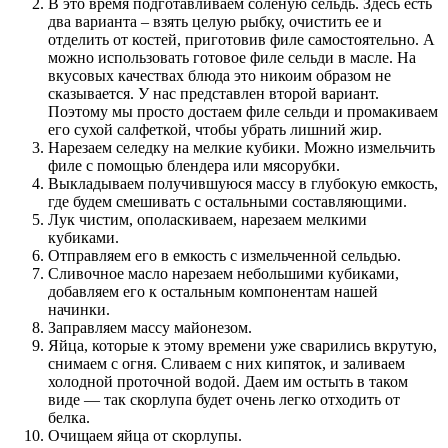
В это время подготавливаем соленую сельдь. Здесь есть
два варианта – взять целую рыбку, очистить ее и
отделить от костей, приготовив филе самостоятельно. А
можно использовать готовое филе сельди в масле. На
вкусовых качествах блюда это никоим образом не
сказывается. У нас представлен второй вариант.
Поэтому мы просто достаем филе сельди и промакиваем
его сухой салфеткой, чтобы убрать лишний жир.
Нарезаем селедку на мелкие кубики. Можно измельчить
филе с помощью блендера или мясорубки.
Выкладываем получившуюся массу в глубокую емкость,
где будем смешивать с остальными составляющими.
Лук чистим, ополаскиваем, нарезаем мелкими
кубиками.
Отправляем его в емкость с измельченной сельдью.
Сливочное масло нарезаем небольшими кубиками,
добавляем его к остальным компонентам нашей
начинки.
Заправляем массу майонезом.
Яйца, которые к этому времени уже сварились вкрутую,
снимаем с огня. Сливаем с них кипяток, и заливаем
холодной проточной водой. Даем им остыть в таком
виде — так скорлупа будет очень легко отходить от
белка.
Очищаем яйца от скорлупы.