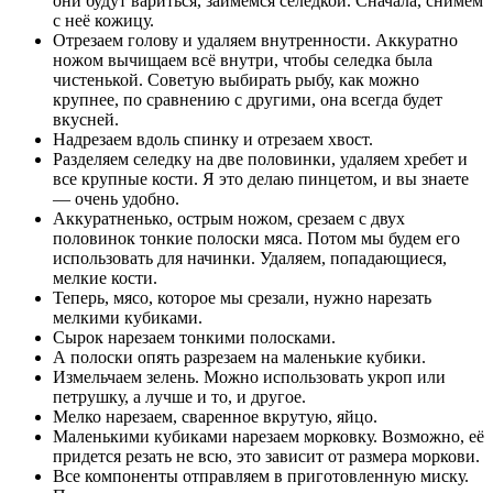
они будут вариться, займемся селедкой. Сначала, снимем
с неё кожицу.
Отрезаем голову и удаляем внутренности. Аккуратно
ножом вычищаем всё внутри, чтобы селедка была
чистенькой. Советую выбирать рыбу, как можно
крупнее, по сравнению с другими, она всегда будет
вкусней.
Надрезаем вдоль спинку и отрезаем хвост.
Разделяем селедку на две половинки, удаляем хребет и
все крупные кости. Я это делаю пинцетом, и вы знаете
— очень удобно.
Аккуратненько, острым ножом, срезаем с двух
половинок тонкие полоски мяса. Потом мы будем его
использовать для начинки. Удаляем, попадающиеся,
мелкие кости.
Теперь, мясо, которое мы срезали, нужно нарезать
мелкими кубиками.
Сырок нарезаем тонкими полосками.
А полоски опять разрезаем на маленькие кубики.
Измельчаем зелень. Можно использовать укроп или
петрушку, а лучше и то, и другое.
Мелко нарезаем, сваренное вкрутую, яйцо.
Маленькими кубиками нарезаем морковку. Возможно, её
придется резать не всю, это зависит от размера моркови.
Все компоненты отправляем в приготовленную миску.