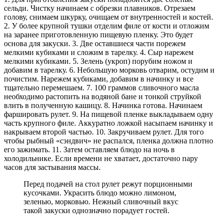
сельди. Чистку начинаем с обрезки плавников. Отрезаем
голову, снимаем шкурку, очищаем от внутренностей и костей.
2. У более крупной тушки отделим филе от кости и отложим
на заранее приготовленную пищевую пленку. Это будет
основа для закуски. 3. Две оставшиеся части порежем
мелкими кубиками и сложим в тарелку. 4. Сыр нарежем
мелкими кубиками. 5. Зелень (укроп) порубим ножом и
добавим в тарелку. 6. Небольшую морковь отварим, остудим и
почистим. Нарежем кубиками, добавим в начинку и все
тщательно перемешаем. 7. 100 граммов сливочного масла
необходимо растопить на водяной бане и тонкой струйкой
влить в полученную кашицу. 8. Начинка готова. Начинаем
фаршировать рулет. 9. На пищевой пленке выкладываем одну
часть крупного филе. Аккуратно ложкой насыпаем начинку и
накрываем второй частью. 10. Закручиваем рулет. Для того
чтобы рыбный «сэндвич» не распался, пленка должна плотно
его зажимать. 11. Затем оставляем блюдо на ночь в
холодильнике. Если времени не хватает, достаточно пару
часов для застывания массы.
Перед подачей на стол рулет режут порционными
кусочками. Украсить блюдо можно лимоном,
зеленью, морковью. Нежный сливочный вкус
такой закуски однозначно порадует гостей.