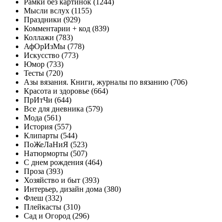
Рамки без картинок (1244)
Mысли вслух (1155)
Праздники (929)
Комментарии + код (839)
Коллажи (783)
АфОрИзМы (778)
Искусство (773)
Юмор (733)
Тесты (720)
Азы вязания. Книги, журналы по вязанию (706)
Красота и здоровье (664)
ПрИтЧи (644)
Все для дневника (579)
Мода (561)
История (557)
Клипарты (544)
ПоЖеЛаНиЯ (523)
Натюрморты (507)
С днем рождения (464)
Проза (393)
Хозяйство и быт (393)
Интерьер, дизайн дома (380)
Флеш (332)
Плейкасты (310)
Сад и Огород (296)