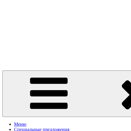
Presto Pizza Klin
маленькая Италия в Клину
Меню
Специальные предложения