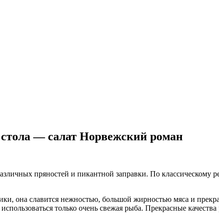
 стола — салат Норвежский роман
зличных пряностей и пикантной заправки. По классическому ре
тики, она славится нежностью, большой жирностью мяса и прек
 использоваться только очень свежая рыба. Прекрасные качеств