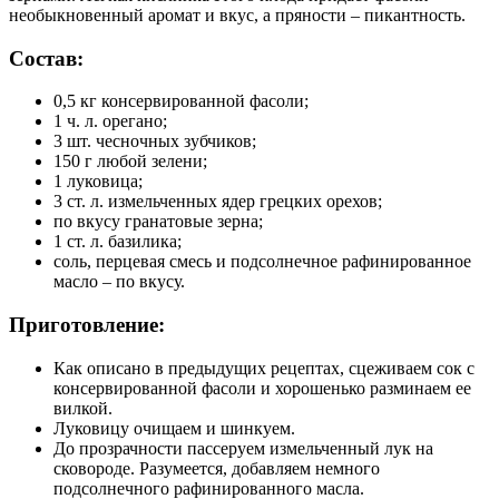
необыкновенный аромат и вкус, а пряности – пикантность.
Состав:
0,5 кг консервированной фасоли;
1 ч. л. орегано;
3 шт. чесночных зубчиков;
150 г любой зелени;
1 луковица;
3 ст. л. измельченных ядер грецких орехов;
по вкусу гранатовые зерна;
1 ст. л. базилика;
соль, перцевая смесь и подсолнечное рафинированное
масло – по вкусу.
Приготовление:
Как описано в предыдущих рецептах, сцеживаем сок с
консервированной фасоли и хорошенько разминаем ее
вилкой.
Луковицу очищаем и шинкуем.
До прозрачности пассеруем измельченный лук на
сковороде. Разумеется, добавляем немного
подсолнечного рафинированного масла.