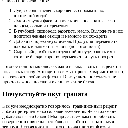
Способ приготовления:
Лук, фасоль и зелень хорошенько промыть под
проточной водой.
Лук и стручки фасоли измельчить, посыпать слегка
перцем, солью и перемешать.
В глубокой сковороде разогреть масло. Выложить в нее
подготовленные овощи и немного их обжарить.
Добавить порезанную зелень. Продукты перемешать,
накрыть крышкой и тушить (до готовности).
Сырые яйца взбить в отдельной посуде, залить ими
готовое блюдо, хорошо перемешать и чуть прогреть.
Готовое полностью блюдо можно выкладывать на тарелки и
подавать к столу. Это один из самых простых вариантов того,
как готовить лобио из фасоли. В результате получается не
просто нежное, но еще и очень полезное блюдо.
Почувствуйте вкус граната
Как уже неоднократно говорилось, традиционный рецепт
лобио претерпел колоссальные изменения. Чего только не
добавляют в это блюдо! Мы предлагаем вам попробовать
совершенно новое на вкус блюдо – лобио с гранатовыми
зернами. Легкая кислинка этого плода придаст фасоли