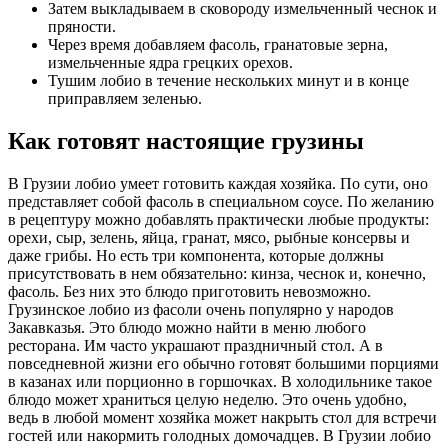
Затем выкладываем в сковороду измельченный чеснок и
пряности.
Через время добавляем фасоль, гранатовые зерна,
измельченные ядра грецких орехов.
Тушим лобио в течение нескольких минут и в конце
приправляем зеленью.
Как готовят настоящие грузины
В Грузии лобио умеет готовить каждая хозяйка. По сути, оно
представляет собой фасоль в специальном соусе. По желанию
в рецептуру можно добавлять практически любые продукты:
орехи, сыр, зелень, яйца, гранат, мясо, рыбные консервы и
даже грибы. Но есть три компонента, которые должны
присутствовать в нем обязательно: кинза, чеснок и, конечно,
фасоль. Без них это блюдо приготовить невозможно.
Грузинское лобио из фасоли очень популярно у народов
Закавказья. Это блюдо можно найти в меню любого
ресторана. Им часто украшают праздничный стол. А в
повседневной жизни его обычно готовят большими порциями
в казанах или порционно в горшочках. В холодильнике такое
блюдо может храниться целую неделю. Это очень удобно,
ведь в любой момент хозяйка может накрыть стол для встречи
гостей или накормить голодных домочадцев. В Грузии лобио