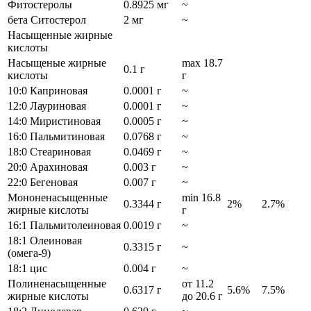
Фитостеролы
0.8925 мг
~
бета Ситостерол
2 мг
~
Насыщенные жирные
кислоты
Насыщеные жирные
max 18.7
0.1 г
кислоты
г
10:0 Каприновая
0.0001 г
~
12:0 Лауриновая
0.0001 г
~
14:0 Миристиновая
0.0005 г
~
16:0 Пальмитиновая
0.0768 г
~
18:0 Стеариновая
0.0469 г
~
20:0 Арахиновая
0.003 г
~
22:0 Бегеновая
0.007 г
~
Мононенасыщенные
min 16.8
0.3344 г
2%
2.7%
жирные кислоты
г
16:1 Пальмитолеиновая
0.0019 г
~
18:1 Олеиновая
0.3315 г
~
(омега-9)
18:1 цис
0.004 г
~
Полиненасыщенные
от 11.2
0.6317 г
5.6%
7.5%
жирные кислоты
до 20.6 г