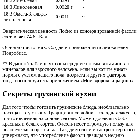
18:2 Линолевая
0.629 г
~
18:3 Линоленовая
0.0028 г
~
18:3 Омега-3, альфа-
0.0011 г
~
линоленовая
Энергетическая ценность Лобио из консервированной фасоли
составляет 74,6 кКал.
Основной источник: Создан в приложении пользователем.
Подробнее.
** В данной таблице указаны средние нормы витаминов и
минералов для взрослого человека. Если вы хотите узнать
нормы с учетом вашего пола, возраста и других факторов,
тогда воспользуйтесь приложением «Мой здоровый рацион».
Секреты грузинской кухни
Для того чтобы готовить грузинские блюда, необязательно
посещать эту страну. Традиционное лобио – холодная закуска,
приготовленная на основе фасоли. Можно добавлять бобы
красных и белых сортов. Фасоль несет огромную пользу для
человеческого организма. Так, диетологи и гастроэнтерологи
утверждают, что употребление фасоли дважды в неделю