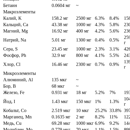
Бетаин
0.0604 мг
~
Макроэлементы
Калий, K
158.2 мг
2500 мг
6.3%
8.4%
15
Кальций, Ca
43.38 мг
1000 мг
4.3%
5.8%
23
Магний, Mg
16.92 мг
400 мг
4.2%
5.6%
23
25
Натрий, Na
5.01 мг
1300 мг
0.4%
0.5%
г
Сера, S
23.45 мг
1000 мг
2.3%
3.1%
42
Фосфор, Ph
32.9 мг
800 мг
4.1%
5.5%
24
13
Хлор, Cl
16.46 мг
2300 мг
0.7%
0.9%
г
Микроэлементы
Алюминий, Al
135 мкг
~
Бор, B
68 мкг
~
Железо, Fe
0.931 мг
18 мг
5.2%
7%
19
10
Йод, I
1.43 мкг
150 мкг
1%
1.3%
г
Кобальт, Co
2.519 мкг
10 мкг
25.2%
33.8%
397
Марганец, Mn
0.1635 мг
2 мг
8.2%
11%
12
Медь, Cu
69.28 мкг
1000 мкг
6.9%
9.2%
14
Молибден, Mo
0.779 мкг
70 мкг
1.1%
1.5%
89