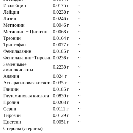
Изолейцин
0.0175 г
~
Лейцин
0.0238 г
~
Лизин
0.0246 г
~
Метионин
0.0046 г
~
Метионин + Цистеин
0.0068 г
~
Треонин
0.0164 г
~
Триптофан
0.0077 г
~
Фенилаланин
0.0185 г
~
Фенилаланин+Тирозин
0.0236 г
~
Заменимые
0.2238 г
~
аминокислоты
Аланин
0.024 г
~
Аспарагиновая кислота
0.035 г
~
Глицин
0.0185 г
~
Глутаминовая кислота
0.0839 г
~
Пролин
0.0203 г
~
Серин
0.0111 г
~
Тирозин
0.0129 г
~
Цистеин
0.0051 г
~
Стеролы (стерины)