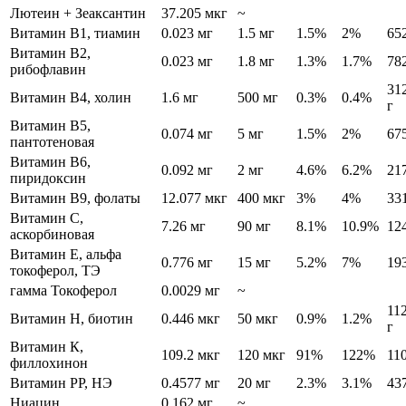
Лютеин + Зеаксантин
37.205 мкг
~
Витамин В1, тиамин
0.023 мг
1.5 мг
1.5%
2%
65
Витамин В2,
0.023 мг
1.8 мг
1.3%
1.7%
78
рибофлавин
31
Витамин В4, холин
1.6 мг
500 мг
0.3%
0.4%
г
Витамин В5,
0.074 мг
5 мг
1.5%
2%
67
пантотеновая
Витамин В6,
0.092 мг
2 мг
4.6%
6.2%
21
пиридоксин
Витамин В9, фолаты
12.077 мкг
400 мкг
3%
4%
33
Витамин C,
7.26 мг
90 мг
8.1%
10.9%
12
аскорбиновая
Витамин Е, альфа
0.776 мг
15 мг
5.2%
7%
19
токоферол, ТЭ
гамма Токоферол
0.0029 мг
~
11
Витамин Н, биотин
0.446 мкг
50 мкг
0.9%
1.2%
г
Витамин К,
109.2 мкг
120 мкг
91%
122%
110
филлохинон
Витамин РР, НЭ
0.4577 мг
20 мг
2.3%
3.1%
43
Ниацин
0.162 мг
~