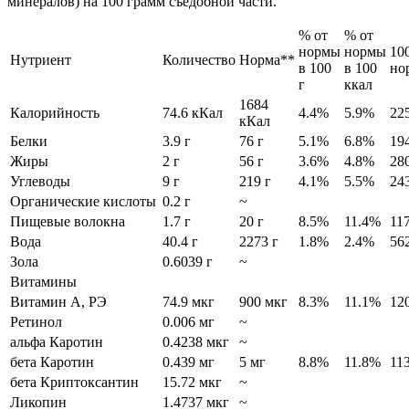
минералов) на 100 грамм съедобной части.
% от
% от
нормы
нормы
10
Нутриент
Количество
Норма**
в 100
в 100
но
г
ккал
1684
Калорийность
74.6 кКал
4.4%
5.9%
22
кКал
Белки
3.9 г
76 г
5.1%
6.8%
19
Жиры
2 г
56 г
3.6%
4.8%
28
Углеводы
9 г
219 г
4.1%
5.5%
24
Органические кислоты
0.2 г
~
Пищевые волокна
1.7 г
20 г
8.5%
11.4%
117
Вода
40.4 г
2273 г
1.8%
2.4%
56
Зола
0.6039 г
~
Витамины
Витамин А, РЭ
74.9 мкг
900 мкг
8.3%
11.1%
12
Ретинол
0.006 мг
~
альфа Каротин
0.4238 мкг
~
бета Каротин
0.439 мг
5 мг
8.8%
11.8%
113
бета Криптоксантин
15.72 мкг
~
Ликопин
1.4737 мкг
~