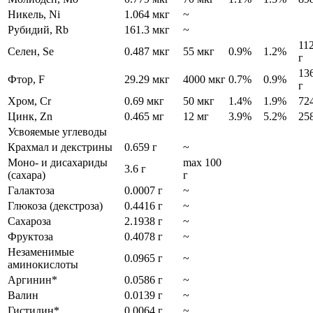
Никель, Ni
1.064 мкг
~
Рубидий, Rb
161.3 мкг
~
11
Селен, Se
0.487 мкг
55 мкг
0.9%
1.2%
г
13
Фтор, F
29.29 мкг
4000 мкг
0.7%
0.9%
г
Хром, Cr
0.69 мкг
50 мкг
1.4%
1.9%
72
Цинк, Zn
0.465 мг
12 мг
3.9%
5.2%
25
Усвояемые углеводы
Крахмал и декстрины
0.659 г
~
Моно- и дисахариды
max 100
3.6 г
(сахара)
г
Галактоза
0.0007 г
~
Глюкоза (декстроза)
0.4416 г
~
Сахароза
2.1938 г
~
Фруктоза
0.4078 г
~
Незаменимые
0.0965 г
~
аминокислоты
Аргинин*
0.0586 г
~
Валин
0.0139 г
~
Гистидин*
0.0064 г
~