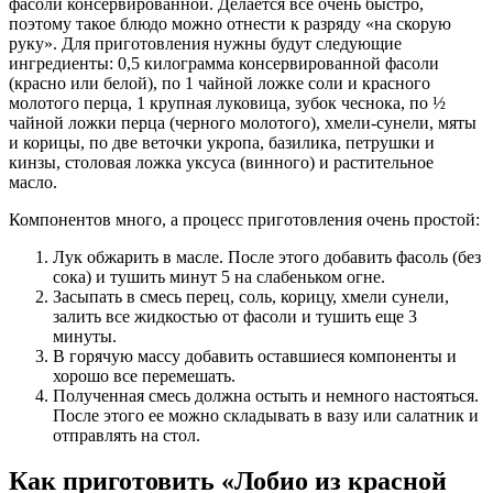
фасоли консервированной. Делается все очень быстро,
поэтому такое блюдо можно отнести к разряду «на скорую
руку». Для приготовления нужны будут следующие
ингредиенты: 0,5 килограмма консервированной фасоли
(красно или белой), по 1 чайной ложке соли и красного
молотого перца, 1 крупная луковица, зубок чеснока, по ½
чайной ложки перца (черного молотого), хмели-сунели, мяты
и корицы, по две веточки укропа, базилика, петрушки и
кинзы, столовая ложка уксуса (винного) и растительное
масло.
Компонентов много, а процесс приготовления очень простой:
Лук обжарить в масле. После этого добавить фасоль (без
сока) и тушить минут 5 на слабеньком огне.
Засыпать в смесь перец, соль, корицу, хмели сунели,
залить все жидкостью от фасоли и тушить еще 3
минуты.
В горячую массу добавить оставшиеся компоненты и
хорошо все перемешать.
Полученная смесь должна остыть и немного настояться.
После этого ее можно складывать в вазу или салатник и
отправлять на стол.
Как приготовить «Лобио из красной